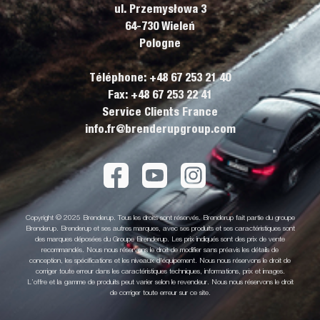
ul. Przemysłowa 3
64-730 Wieleń
Pologne
Téléphone: +48 67 253 21 40
Fax: +48 67 253 22 41
Service Clients France
info.fr@brenderupgroup.com
Copyright © 2025 Brenderup. Tous les droits sont réservés. Brenderup fait partie du groupe
Brenderup. Brenderup et ses autres marques, avec ses produits et ses caractéristiques sont
des marques déposées du Groupe Brenderup. Les prix indiqués sont des prix de vente
recommandés. Nous nous réservons le droit de modifier sans préavis les détails de
conception, les spécifications et les niveaux d'équipement. Nous nous réservons le droit de
corriger toute erreur dans les caractéristiques techniques, informations, prix et images.
L’offre et la gamme de produits peut varier selon le revendeur. Nous nous réservons le droit
de corriger toute erreur sur ce site.