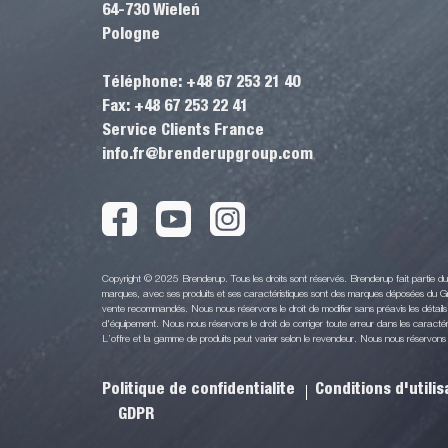
64-730 Wieleń
Pologne
Téléphone: +48 67 253 21 40
Fax: +48 67 253 22 41
Service Clients France
info.fr@brenderupgroup.com
Copyright © 2025 Brenderup. Tous les droits sont réservés. Brenderup fait partie 
marques, avec ses produits et ses caractéristiques sont des marques déposées du Gr
vente recommandés. Nous nous réservons le droit de modifier sans préavis les détails 
d'équipement. Nous nous réservons le droit de corriger toute erreur dans les caractéri
L’offre et la gamme de produits peut varier selon le revendeur. Nous nous réservons le 
Politique de confidentialite
Conditions d'utili
GDPR