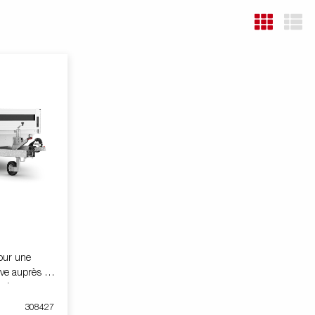
our une
sive auprès des
atéraux en
ipulables et
308427