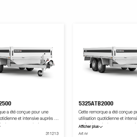
2500
5325ATB2000
que a été conçue pour une
Cette remorque a été conçue p
uotidienne et intensive auprès des
utilisation quotidienne et inten
ls. Les panneaux latéraux en
professionnels. Les panneaux l
Afficher plus
nt facilement manipulables et
aluminium sont facilement man
311213
Art nr