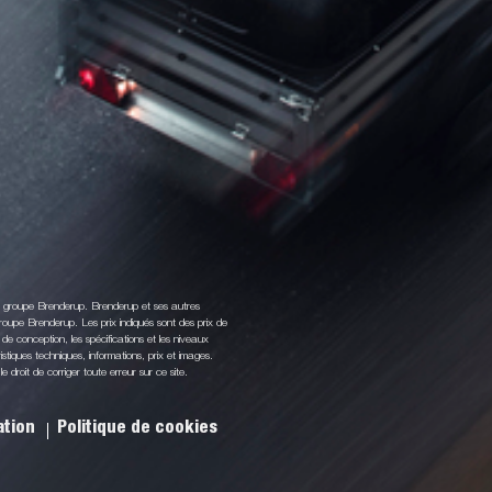
du groupe Brenderup. Brenderup et ses autres
oupe Brenderup. Les prix indiqués sont des prix de
de conception, les spécifications et les niveaux
stiques techniques, informations, prix et images.
droit de corriger toute erreur sur ce site.
sation
Politique de cookies