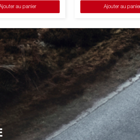
ur obtenir un plateau nu et une
amovibles pour obtenir un plat
Ajouter au panier
Ajouter au panie
teforme de chargement. Les
parfaite plateforme de chargem
rrimages (force maximale de
anneaux d'arrimages (force ma
ttache) permettent d'arrimer et
400 kg par attache) permettent
 le chargement. Une large
de sécuriser le chargement. Un
essoires est également
gamme d'accessoires est égal
Les images ne sont données qu'à
disponible. Les images ne son
if et peuvent présenter des
titre indicatif et peuvent présen
 optionnels.
équipements optionnels.
E