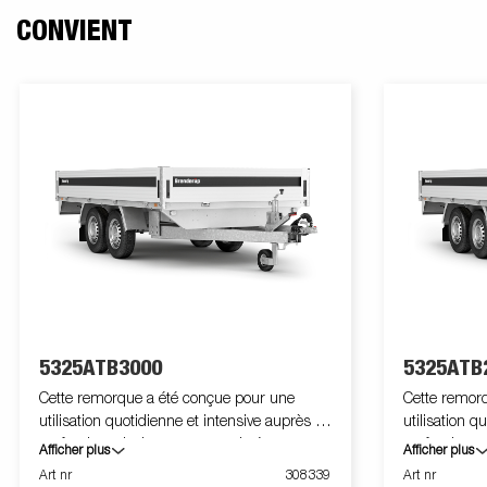
CONVIENT
5325ATB3000
5325ATB
Cette remorque a été conçue pour une
Cette remor
utilisation quotidienne et intensive auprès des
utilisation q
professionnels. Les panneaux latéraux en
professionne
Afficher plus
Afficher plus
aluminium sont facilement manipulables et
aluminium so
Art nr
308339
Art nr