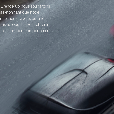
z Brenderup nous souhaitons
 pas étonnant que notre
ience, nous savons qu'une
âssis robuste, pour obtenir
iques et un bon comportement