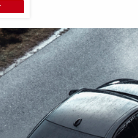
eau nu et une
r
ent. Les
ximale de
 d'arrimer et
e large
ement
t données qu'à
ter des