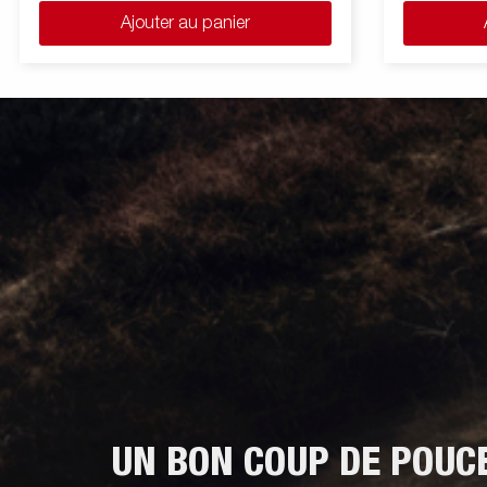
amovibles pour obtenir un plateau nu et une
amovibles po
Ajouter au panier
parfaite plateforme de chargement. Les
parfaite pla
anneaux d'arrimages (force maximale de
anneaux d'a
400 kg par attache) permettent d'arrimer et
400 kg par a
de sécuriser le chargement. Une large
de sécuriser
gamme d'accessoires est également
gamme d'acc
disponible. Les images ne sont données qu'à
disponible. 
titre indicatif et peuvent présenter des
titre indicat
équipements optionnels.
équipements
UN BON COUP DE POUC