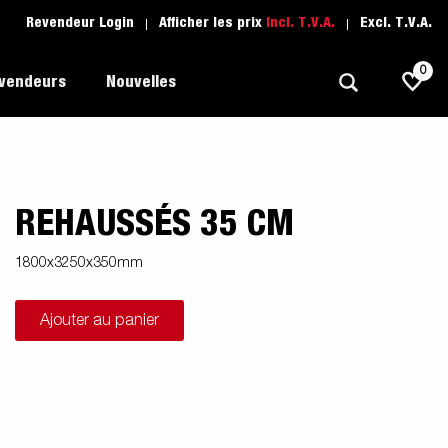
Revendeur Login
Afficher les prix
Incl. T.V.A.
Excl. T.V.A.
0
evendeurs
Nouvelles
REHAUSSÉS 35 CM
Polyvalent
L'école de conduite
1205 Limited Edition
rque
Bateau
Pièces de rechange
1800x3250x350mm
Transport de véhicule
Ajouter au panier
pots
Remorques Pour Professionnels
Sports Nautiques
Remorques Pour Entrepreuneur