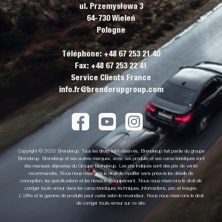
ul. Przemysłowa 3
64-730 Wieleń
Pologne
Téléphone: +48 67 253 21 40
Fax: +48 67 253 22 41
Service Clients France
info.fr@brenderupgroup.com
Copyright © 2025 Brenderup. Tous les droits sont réservés. Brenderup fait partie du groupe
Brenderup. Brenderup et ses autres marques, avec ses produits et ses caractéristiques sont
des marques déposées du Groupe Brenderup. Les prix indiqués sont des prix de vente
recommandés. Nous nous réservons le droit de modifier sans préavis les détails de
conception, les spécifications et les niveaux d'équipement. Nous nous réservons le droit de
corriger toute erreur dans les caractéristiques techniques, informations, prix et images.
L’offre et la gamme de produits peut varier selon le revendeur. Nous nous réservons le droit
de corriger toute erreur sur ce site.