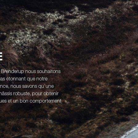
E
z Brenderup nous souhaitons
 pas étonnant que notre
ience, nous savons qu'une
âssis robuste, pour obtenir
iques et un bon comportement