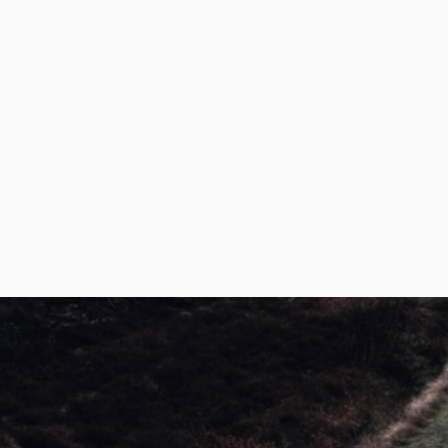
Voitures électriques
s
Premium et X-Line remorques de
bateaux
Pièces de rechange
L'école de conduite
tes /
ue