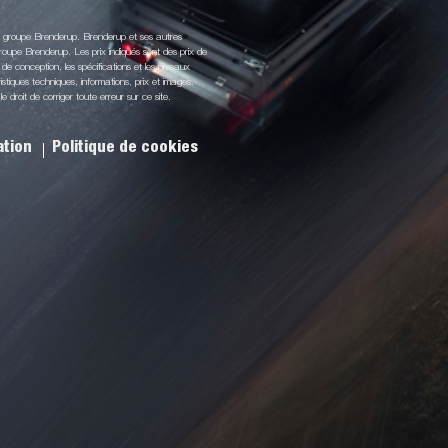
du groupe Brenderup. Brenderup et ses autres
oupe Brenderup. Les prix indiqués sont des prix de
de conception, les spécifications et les niveaux
stiques techniques, informations, prix et images.
droit de corriger toute erreur sur ce site.
sation
Politique de cookies