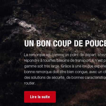
UN BON COUP DE POUC
La remorque est comme un point de départ: che
répondre à tous les besoins de transport. Il n'est
gamme soit très large. Grâce à une longue expér
bonne remorque doit être bien conçue, avec un ch
des solutions de sécurité, de bonnes caractérist
routier.
Lire la suite