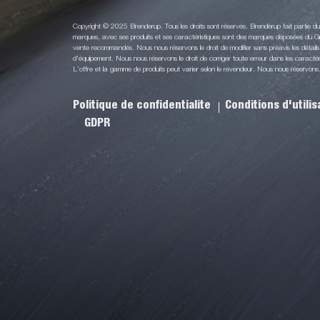
Copyright © 2025 Brenderup. Tous les droits sont réservés. Brenderup fait partie 
marques, avec ses produits et ses caractéristiques sont des marques déposées du Gr
vente recommandés. Nous nous réservons le droit de modifier sans préavis les détails 
d'équipement. Nous nous réservons le droit de corriger toute erreur dans les caractéri
L’offre et la gamme de produits peut varier selon le revendeur. Nous nous réservons le 
Politique de confidentialite
Conditions d'utili
GDPR