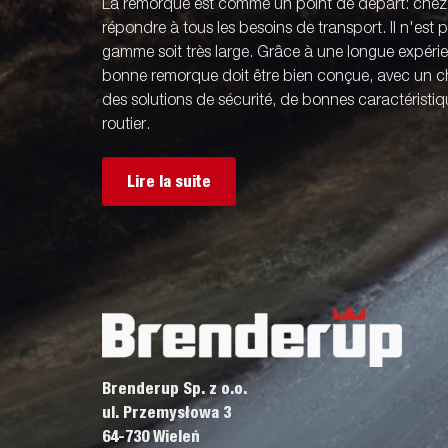
La remorque est comme un point de départ: che
répondre à tous les besoins de transport. Il n'est
gamme soit très large. Grâce à une longue expér
bonne remorque doit être bien conçue, avec un ch
des solutions de sécurité, de bonnes caractérist
routier.
Lire la suite
Brenderup Sp. z o.o.
ul. Przemysłowa 3
64-730 Wieleń