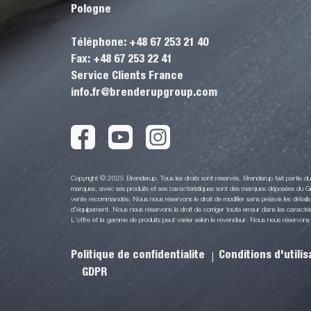
Pologne
Téléphone: +48 67 253 21 40
Fax: +48 67 253 22 41
Service Clients France
info.fr@brenderupgroup.com
Copyright © 2025 Brenderup. Tous les droits sont réservés. Brenderup fait partie 
marques, avec ses produits et ses caractéristiques sont des marques déposées du Gr
vente recommandés. Nous nous réservons le droit de modifier sans préavis les détails 
d'équipement. Nous nous réservons le droit de corriger toute erreur dans les caractéri
L’offre et la gamme de produits peut varier selon le revendeur. Nous nous réservons le 
Politique de confidentialite
Conditions d'utili
GDPR