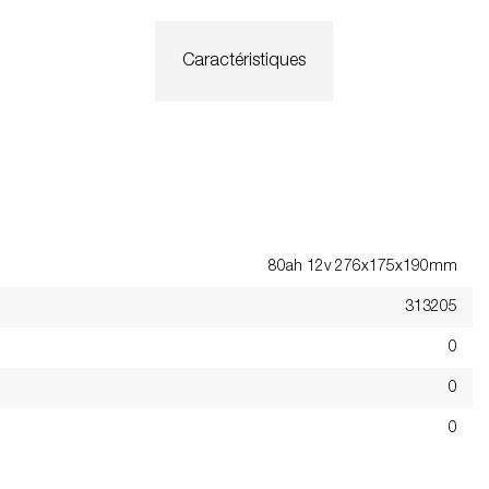
Caractéristiques
80ah 12v 276x175x190mm
313205
0
0
0