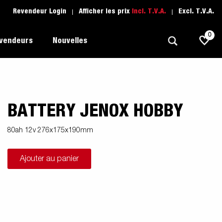
Revendeur Login
Afficher les prix
Incl. T.V.A.
Excl. T.V.A.
0
evendeurs
Nouvelles
BATTERY JENOX HOBBY
Polyvalent
L'école de conduite
1205 Limited Edition
rque
Bateau
Pièces de rechange
80ah 12v 276x175x190mm
Transport de véhicule
Ajouter au panier
pots
Remorques Pour Professionnels
Sports Nautiques
Remorques Pour Entrepreuneur