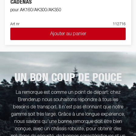
CADENAS
pour AK160/AK300/AK350
Art nr
112716
Ajouter au panier
UN BON COUP DE POUCE
La remorque est comme un point de départ: chez
Brenderup nous souhaitons répondre à tous les
besoins de transport. Il n'est pas étonnant que notre
gamme soit très large. Grâce à une longue expérience,
nous savons qu'une bonne remorque doit être bien
conçue, avec un châssis robuste, pour obtenir des