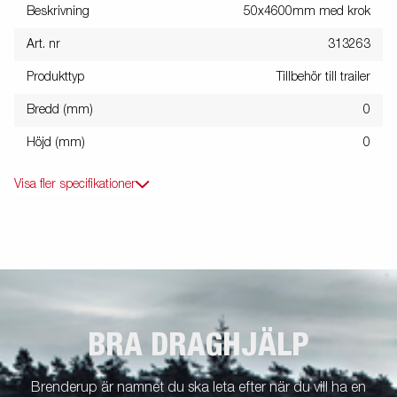
Beskrivning
50x4600mm med krok
Art. nr
313263
Produkttyp
Tillbehör till trailer
Bredd (mm)
0
Höjd (mm)
0
Visa fler specifikationer
BRA DRAGHJÄLP
Brenderup är namnet du ska leta efter när du vill ha en