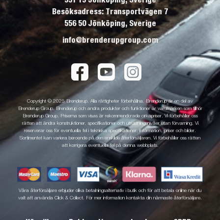
Besöksadress: Transportvägen 7
556 50 Jönköping, Sverige
info@brenderupgroup.com
Copyright © 2025 Brenderup. Alla rättigheter förbehållna. Brenderup är en del av
Brenderup Group. Brenderup och andra produkter och funktioner är varumärken som tillhör
Brenderup Group. Priserna som visas är rekommenderade cirkapriser. Vi förbehåller oss
rätten att ändra konstruktioner, specifikationer och utrustningsnivåer utan förvarning. Vi
reserverar oss för eventuella fel i tekniska specifikationer, information, priser och bilder.
Sortimentet kan variera beroende på den enskilde återförsäljaren. Vi förbehåller oss rätten
att korrigera eventuella fel på denna webbplats.
Våra återförsäljare erbjuder olika betalningsalternativ i butik och för att betala online när du
valt att använda Click & Collect. För mer information kontakta din närmaste återförsäljare.