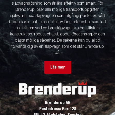
släpvagnslösning som är lika effektiv som smart. För
Brenderup löser alla möjliga transportuppgifter,
självklart med släpvagnen som utgångspunkt. Se vårt
breda sortiment – resultatet av lång erfarenhet som lärt
oss allt om vad en bra släpvagn ska ha: slitstark
konstruktion, robust chassi, goda köregenskaper och
bästa möjliga säkerhet. De sakerna kan du alltid
förvänta dig av en släpvagn som det står Brenderup
på.
Läs mer
Brenderup AB
Postadress: Box 128
551 13 Jönköping, Sverige