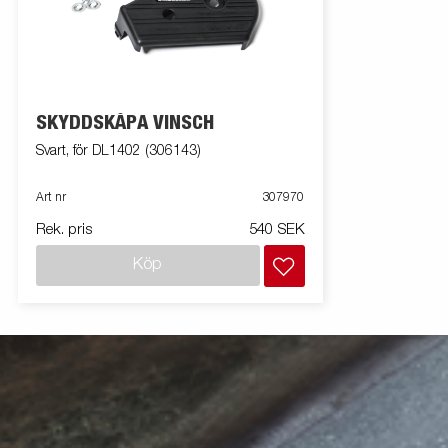
SKYDDSKÅPA VINSCH
Svart, för DL1402 (306143)
Art nr
307970
Rek. pris
540 SEK
Köp