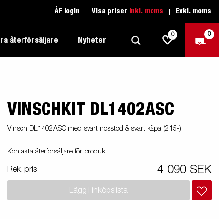
ÅF login
Visa priser
Inkl. moms
Exkl. moms
0
0
ra återförsäljare
Nyheter
VINSCHKIT DL1402ASC
Produktguide Allround
Trafikskolan
1205 Limited Edition
Produktguide Båt
Teckenförklaring open
eder
Vinsch DL1402ASC med svart nosstöd & svart kåpa (215-)
Inredda släpvagnar
Brenderup-båttrailers utrustas med
Produktguide Fordonstransport
Teckenförklaring båt
Kontakta återförsäljare för produkt
2000
LED-lampor
apell
äp
Produktguide Proffs
Reservdelar
gnar
nu i
4 090 SEK
Rek. pris
Produktguide Vattensport
Reservdelssök
Lägg i inköpslista
Produktguide Entreprenad