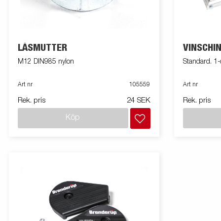
LÅSMUTTER
VINSCHI
M12 DIN985 nylon
Standard. 1-
Art nr
105559
Art nr
Rek. pris
24 SEK
Rek. pris
Köp