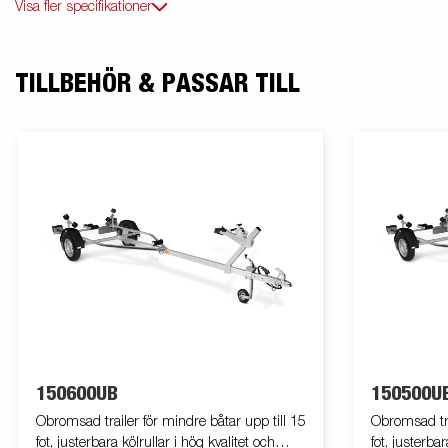
Visa fler specifikationer
TILLBEHÖR & PASSAR TILL
150600UB
150500U
Obromsad trailer för mindre båtar upp till 15
Obromsad tra
fot, justerbara kölrullar i hög kvalitet och
fot, justerbar