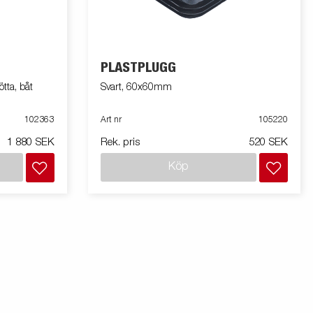
PLASTPLUGG
ta, båt
Svart, 60x60mm
102363
Art nr
105220
1 880 SEK
Rek. pris
520 SEK
Köp