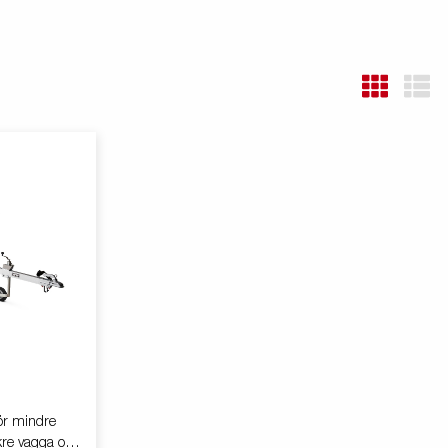
ör mindre
akre vagga och