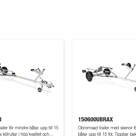
B
150600UBRAX
iler för mindre båtar upp till 15
Obromsad trailer med skenor f
a kölrullar i hög kvalitet och
båtar upp till 15 fot. Tippbar b