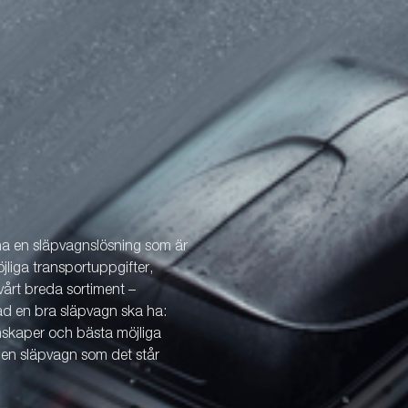
 ha en släpvagnslösning som är
öjliga transportuppgifter,
årt breda sortiment –
vad en bra släpvagn ska ha:
enskaper och bästa möjliga
v en släpvagn som det står