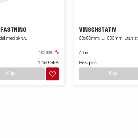
NFÄSTNING
VINSCHSTATIV
del med skruv.
60x60mm, L:1000mm, utan stöt
102386
Art nr
1 490 SEK
Rek. pris
Köp
Köp