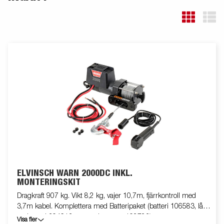
ELVINSCH WARN 2000DC INKL.
MONTERINGSKIT
Dragkraft 907 kg. Vikt 8,2 kg, vajer 10,7m, fjärrkontroll med
3,7m kabel. Komplettera med Batteripaket (batteri 106583, låda
m. konsol 304613, monteringssats 102723)
Visa fler