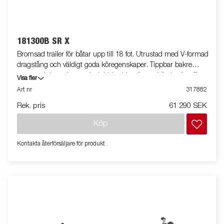
181300B SR X
Bromsad trailer för båtar upp till 18 fot. Utrustad med V-formad
dragstång och väldigt goda köregenskaper. Tippbar bakre
vagga och justerbara och dubbla sidorullar av hög kvalitet för att
Visa fler
enkel anpassning till din båt. Varmgalvaniserat chassi för lång
Art nr
317882
hållbarhet. Elen är helt skyddad i båttrailerns chassi. Vattentäta
Rek. pris
61 290 SEK
hjullager förlänger livstiden. Justerbart vinschtorn. Justerbar
teleskopisk belysningsenhet gör det lättare att använda
Köp
båttrailern, vilket ger större flexibilitet, bekvämlighet och
säkerhet på vägen. Helt vattentät lampenhet inklusive kontakt
Kontakta återförsäljare för produkt
och kabel. Båttrailern på bilden kan vara extrautrustad.