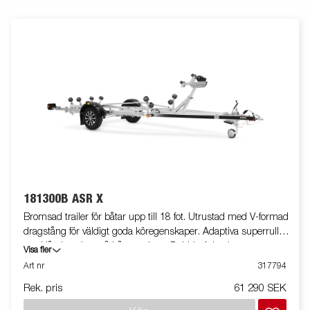
181300B ASR X
Bromsad trailer för båtar upp till 18 fot. Utrustad med V-formad
dragstång för väldigt goda köregenskaper. Adaptiva superrullar
med låg inverkan på båtens skrov. Dubbla Adaptiva vaggor som
Visa fler
automatiskt anpassar sig till båtens skrov. Varmgalvaniserat
Art nr
317794
chassi för lång hållbarhet. Elen är helt skyddad i båttrailerns
Rek. pris
61 290 SEK
chassi. Vattentäta hjullager förlänger livstiden. Helskyddad
vinsch och vinschtorn som är enkelt att justera, vinschtornet är