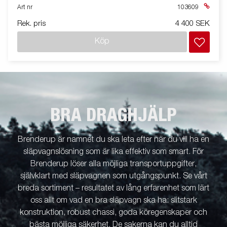
Art nr
103609
Rek. pris
4 400 SEK
Köp
BRA DRAGHJÄLP
Brenderup är namnet du ska leta efter när du vill ha en
släpvagnslösning som är lika effektiv som smart. För
Brenderup löser alla möjliga transportuppgifter,
självklart med släpvagnen som utgångspunkt. Se vårt
breda sortiment – resultatet av lång erfarenhet som lärt
oss allt om vad en bra släpvagn ska ha: slitstark
konstruktion, robust chassi, goda köregenskaper och
bästa möjliga säkerhet. De sakerna kan du alltid