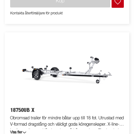
Köp
även utrustat med en extra säkerhetsvajer för användning vid
transport. Justerbar teleskopisk belysningsenhet gör det lättare
Kontakta återförsäljare för produkt
att använda båttrailern, vilket ger större flexibilitet, bekvämlighet
och säkerhet på vägen. Helt vattentät lampenhet inklusive
kontakt och kabel. Båttrailern på bilden kan vara extrautrustad.
18750UB X
Obromsad trailer för mindre båtar upp till 18 fot. Utrustad med
V-formad dragstång och väldigt goda köregenskaper. X-line-
kvalitetsrullar med låg inverkan på båtens skrov. Tippbar bakre
Visa fler