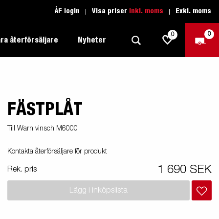
ÅF login
Visa priser
Inkl. moms
Exkl. moms
0
0
ra återförsäljare
Nyheter
FÄSTPLÅT
Produktguide Allround
Trafikskolan
1205 Limited Edition
Produktguide Båt
Teckenförklaring open
eder
Till Warn vinsch M6000
Inredda släpvagnar
Brenderup-båttrailers utrustas med
Produktguide Fordonstransport
Teckenförklaring båt
Kontakta återförsäljare för produkt
2000
LED-lampor
apell
äp
Produktguide Proffs
Reservdelar
gnar
nu i
1 690 SEK
Rek. pris
Produktguide Vattensport
Reservdelssök
Lägg i inköpslista
Produktguide Entreprenad