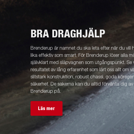
BRA DRAGHJÄLP
Brenderup är namnet du ska leta efter när du vill
lika effektiv som smart. För Brenderup löser alla m
självklart med släpvagnen som utgångspunkt. Se v
resultatet av lång erfarenhet som lärt oss allt om 
slitstark konstruktion, robust chassi, goda köreg
säkerhet. De sakerna kan du alltid förvänta dig a
Brenderup på.
Läs mer