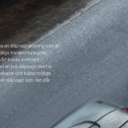
 ha en släpvagnslösning som är
öjliga transportuppgifter,
årt breda sortiment –
vad en bra släpvagn ska ha:
enskaper och bästa möjliga
v en släpvagn som det står