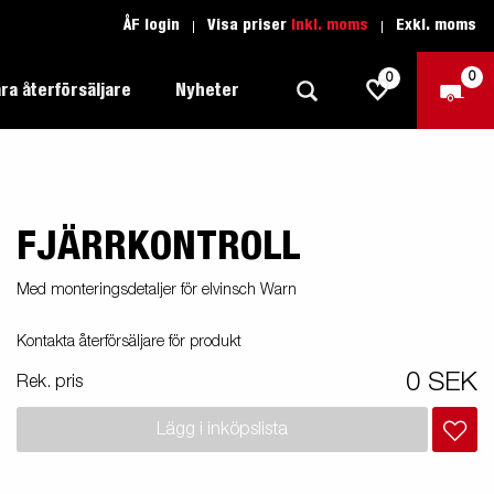
ÅF login
Visa priser
Inkl. moms
Exkl. moms
0
0
ra återförsäljare
Nyheter
FJÄRRKONTROLL
Produktguide Allround
Trafikskolan
1205 Limited Edition
Produktguide Båt
Teckenförklaring open
eder
Med monteringsdetaljer för elvinsch Warn
Inredda släpvagnar
Brenderup-båttrailers utrustas med
Produktguide Fordonstransport
Teckenförklaring båt
Kontakta återförsäljare för produkt
2000
LED-lampor
apell
äp
Produktguide Proffs
Reservdelar
gnar
nu i
0 SEK
Rek. pris
Produktguide Vattensport
Reservdelssök
Lägg i inköpslista
Produktguide Entreprenad