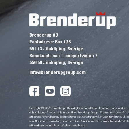
Brenderup AB
Postadress: Box 128
551 13 Jönköping, Sverige
Besöksadress: Transportvägen 7
556 50 Jönköping, Sverige
info@brenderupgroup.com
Copyright © 2025 Brenderup. Alla rättigheter förbehållna. Brenderup är en del av
och funktioner är varumärken som tillhör Brenderup Group. Priserna som visas är rek
att ändra konstruktioner, specifikationer och utrustningsnivåer utan förvarning. Vi rese
specifikationer, information, priser och bilder. Sortimentet kan variera beroende på den
att korrigera eventuella fel på denna webbplats.