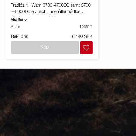
Trådlös, till Warn 3700-4700DC samt 3700
—5000DC elvinsch. Innehåller trådlös
sändare, mottagare, hållare och
Visa fler
monteringskit. Kontrollera winchen från upp
Art nr
106517
till 15m.
Rek. pris
6 140 SEK
Köp