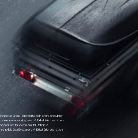
 Brenderup Group. Brenderup och andra produkter
ommenderade cirkapriser. Vi förbehåller oss rätten
rverar oss för eventuella fel i tekniska
 enskilde återförsäljaren. Vi förbehåller oss rätten