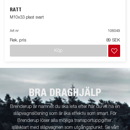
RATT
M10x33 plast svart
Art nr
106049
Rek. pris
89 SEK
Köp
BRA DRAGHJÄLP
Brenderup är namnet du ska leta efter när du vill ha en
släpvagnslösning som är lika effektiv som smart. För
Brenderup löser alla möjliga transportuppgifter,
självklart med släpvagnen som utgångspunkt. Se vårt