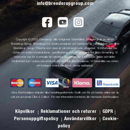
info@brenderupgroup.com
Copyright © 2025 Brenderup. Alla rättigheter förbehållna. Brenderup är en del av
Brenderup Group. Brenderup och andra produkter och funktioner är varumärken som tillhör
Brenderup Group. Priserna som visas är rekommenderade cirkapriser. Vi förbehåller oss
rätten att ändra konstruktioner, specifikationer och utrustningsnivåer utan förvarning. Vi
reserverar oss för eventuella fel i tekniska specifikationer, information, priser och bilder.
Sortimentet kan variera beroende på den enskilde återförsäljaren. Vi förbehåller oss rätten
att korrigera eventuella fel på denna webbplats.
Våra återförsäljare erbjuder olika betalningsalternativ i butik och för att betala online när du
valt att använda Click & Collect. För mer information kontakta din närmaste återförsäljare.
Köpvilkor
Reklamationer och returer
GDPR
Personuppgiftspolicy
Användarvillkor
Cookie-
policy