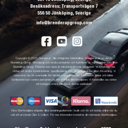
Besöksadress: Transportvägen 7
556 50 Jönköping, Sverige
info@brenderupgroup.com
Copyright © 2025 Brenderup. Alla rättigheter förbehållna. Brenderup är en del av
Brenderup Group. Brenderup och andra produkter och funktioner är varumärken som tillhör
Brenderup Group. Priserna som visas är rekommenderade cirkapriser. Vi förbehåller oss
rätten att ändra konstruktioner, specifikationer och utrustningsnivåer utan förvarning. Vi
reserverar oss för eventuella fel i tekniska specifikationer, information, priser och bilder.
Sortimentet kan variera beroende på den enskilde återförsäljaren. Vi förbehåller oss rätten
att korrigera eventuella fel på denna webbplats.
Våra återförsäljare erbjuder olika betalningsalternativ i butik och för att betala online när du
valt att använda Click & Collect. För mer information kontakta din närmaste återförsäljare.