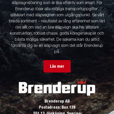
släpvagnslösning som är lika effektiv som smart. För
Brenderup löser alla möjliga transportuppgifter,
självklart med släpvagnen som utgångspunkt. Se vårt
breda sortiment – resultatet av lång erfarenhet som lärt
oss allt om vad en bra släpvagn ska ha: slitstark
konstruktion, robust chassi, goda köregenskaper och
bästa möjliga säkerhet. De sakerna kan du alltid
förvänta dig av en släpvagn som det står Brenderup
på.
Läs mer
Brenderup AB
Postadress: Box 128
551 13 Jönköping, Sverige