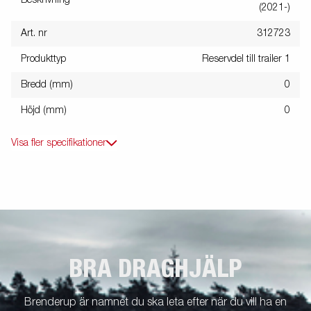
(2021-)
Art. nr
312723
Produkttyp
Reservdel till trailer 1
Bredd (mm)
0
Höjd (mm)
0
Visa fler specifikationer
BRA DRAGHJÄLP
Brenderup är namnet du ska leta efter när du vill ha en