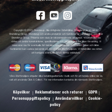
Copyright © 2025 Brenderup. Alla rättigheter förbehållna. Brenderup är en del av
Brenderup Group. Brenderup och andra produkter och funktioner är varumärken som tillhör
Brenderup Group. Priserna som visas är rekommenderade cirkapriser. Vi förbehåller oss
rätten att ändra konstruktioner, specifikationer och utrustningsnivåer utan förvarning. Vi
reserverar oss för eventuella fel i tekniska specifikationer, information, priser och bilder.
Sortimentet kan variera beroende på den enskilde återförsäljaren. Vi förbehåller oss rätten
att korrigera eventuella fel på denna webbplats.
Våra återförsäljare erbjuder olika betalningsalternativ i butik och för att betala online när du
valt att använda Click & Collect. För mer information kontakta din närmaste återförsäljare.
Köpvilkor
Reklamationer och returer
GDPR
Personuppgiftspolicy
Användarvillkor
Cookie-
policy