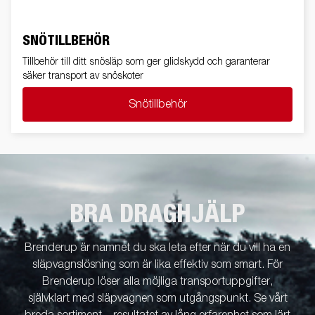
SNÖTILLBEHÖR
Tillbehör till ditt snösläp som ger glidskydd och garanterar
säker transport av snöskoter
Snötillbehör
BRA DRAGHJÄLP
Brenderup är namnet du ska leta efter när du vill ha en
släpvagnslösning som är lika effektiv som smart. För
Brenderup löser alla möjliga transportuppgifter,
självklart med släpvagnen som utgångspunkt. Se vårt