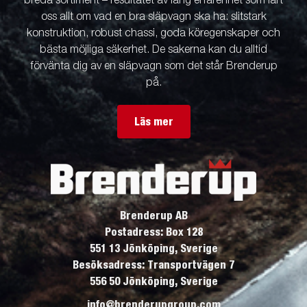
breda sortiment – resultatet av lång erfarenhet som lärt
oss allt om vad en bra släpvagn ska ha: slitstark
konstruktion, robust chassi, goda köregenskaper och
bästa möjliga säkerhet. De sakerna kan du alltid
förvänta dig av en släpvagn som det står Brenderup
på.
Läs mer
Brenderup AB
Postadress: Box 128
551 13 Jönköping, Sverige
Besöksadress: Transportvägen 7
556 50 Jönköping, Sverige
info@brenderupgroup.com