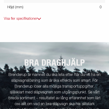
Höjd (mm)
0
Visa fler specifikationer
BRA DRAGHJÄLP
Brenderup är namnet du ska leta efter när du vill ha en
släpvagnslösning som är lika effektiv som smart. För
Brenderup löser alla möjliga transportuppgifter,
självklart med släpvagnen som utgångspunkt. Se vårt
breda sortiment – resultatet av lång erfarenhet som lärt
oss allt om vad en bra släpvagn ska ha: slitstark