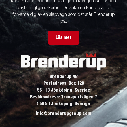
konstruktion, robust chassi, goda köregenskaper och
bästa möjliga säkerhet. De sakerna kan du alltid
förvänta dig av en släpvagn som det står Brenderup
på.
Läs mer
Brenderup AB
Postadress: Box 128
551 13 Jönköping, Sverige
Besöksadress: Transportvägen 7
556 50 Jönköping, Sverige
info@brenderupgroup.com