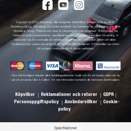
Copyright © 2025 Brenderup. Alla rättigheter förbehållna. Brenderup är en del av
Brenderup Group. Brenderup och andra produkter och funktioner är varumärken som tillhör
Brenderup Group. Priserna som visas är rekommenderade cirkapriser. Vi förbehåller oss
rätten att ändra konstruktioner, specifikationer och utrustningsnivåer utan förvarning. Vi
reserverar oss för eventuella fel i tekniska specifikationer, information, priser och bilder.
Sortimentet kan variera beroende på den enskilde återförsäljaren. Vi förbehåller oss rätten
att korrigera eventuella fel på denna webbplats.
Våra återförsäljare erbjuder olika betalningsalternativ i butik och för att betala online när du
valt att använda Click & Collect. För mer information kontakta din närmaste återförsäljare.
Köpvilkor
Reklamationer och returer
GDPR
Personuppgiftspolicy
Användarvillkor
Cookie-
policy
Specifikationer