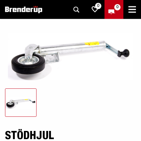
0
0
STÖDHJUL