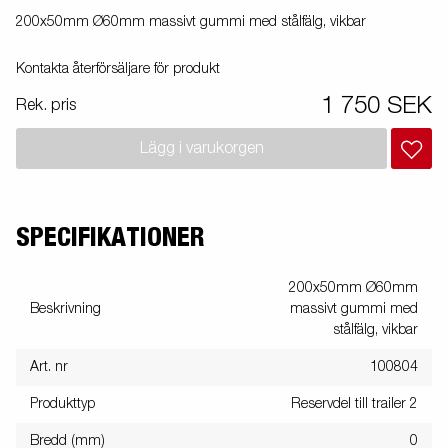
200x50mm Ø60mm massivt gummi med stålfälg, vikbar
Kontakta återförsäljare för produkt
1 750 SEK
Rek. pris
Lägg i varukorgen
SPECIFIKATIONER
200x50mm Ø60mm
Beskrivning
massivt gummi med
stålfälg, vikbar
Art. nr
100804
Produkttyp
Reservdel till trailer 2
Bredd (mm)
0