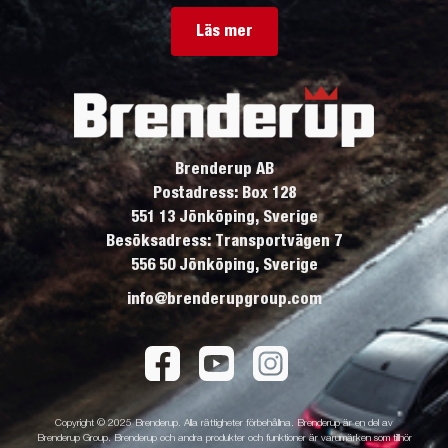
Läs mer
Brenderup AB
Postadress: Box 128
551 13 Jönköping, Sverige
Besöksadress: Transportvägen 7
556 50 Jönköping, Sverige
info@brenderupgroup.com
Copyright © 2025 Brenderup. Alla rättigheter förbehållna. Brenderup är en del av
Brenderup Group. Brenderup och andra produkter och funktioner är varumärken som tillhör