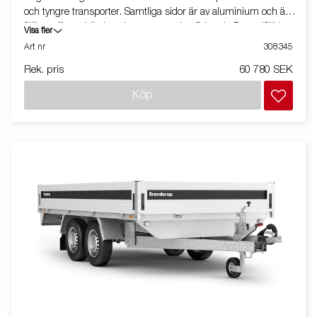
och tyngre transporter. Samtliga sidor är av aluminium och är
fällbara för smidig lastning, t.ex. med gaffeltruck. De nedfällda
Visa fler
bindöglorna på lastplattformen gör det extra smidigt att säkra
Art nr
308345
lasten. Den V-formade dragstången ger optimala
Rek. pris
60 780 SEK
köregenskaper och högre säkerhet. Vagnen på bilden kan vara
extrautrustad.
Köp