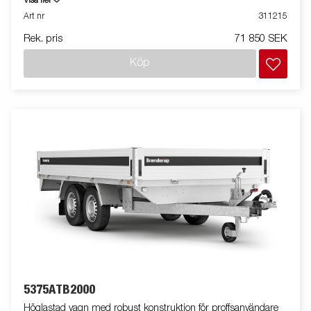
Visa fler
bindöglorna på lastplattformen gör det extra smidigt att säkra
Art nr
311215
lasten. Den V-formade dragstången ger optimala
Rek. pris
71 850 SEK
köregenskaper och högre säkerhet. Vagnen på bilden kan vara
extrautrustad.
Köp
5375ATB2000
Höglastad vagn med robust konstruktion för proffsanvändare