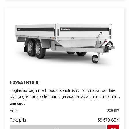
5325ATB1800
Höglastad vagn med robust konstruktion för proffsanvändare
och tyngre transporter. Samtliga sidor är av aluminium och är
fällbara för smidig lastning, t.ex. med gaffeltruck. De nedfällda
Visa fler
bindöglorna på lastplattformen gör det extra smidigt att säkra
Art nr
308467
lasten. Den V-formade dragstången ger optimala
Rek. pris
56 570 SEK
köregenskaper och högre säkerhet. Vagnen på bilden kan vara
extrautrustad.