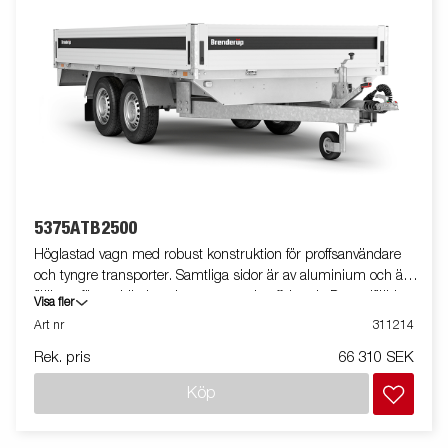
5375ATB2500
Höglastad vagn med robust konstruktion för proffsanvändare
och tyngre transporter. Samtliga sidor är av aluminium och är
fällbara för smidig lastning, t.ex. med gaffeltruck. De nedfällda
Visa fler
bindöglorna på lastplattformen gör det extra smidigt att säkra
Art nr
311214
lasten. Den V-formade dragstången ger optimala
Rek. pris
66 310 SEK
köregenskaper och högre säkerhet. Vagnen på bilden kan vara
extrautrustad.
Köp