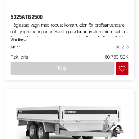
5325ATB2500
Höglastad vagn med robust konstruktion för proffsanvändare
och tyngre transporter. Samtliga sidor är av aluminium och är
fällbara för smidig lastning, t.ex. med gaffeltruck. De nedfällda
Visa fler
bindöglorna på lastplattformen gör det extra smidigt att säkra
Art nr
311213
lasten. Den V-formade dragstången ger optimala
Rek. pris
60 780 SEK
köregenskaper och högre säkerhet. Vagnen på bilden kan vara
extrautrustad.
Köp