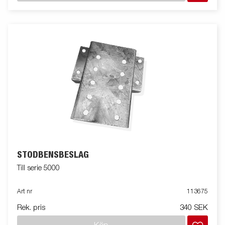
STÖDBENSBESLAG
Till serie 5000
Art nr
113675
Rek. pris
340 SEK