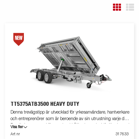
TT5375ATB3500 HEAVY DUTY
Denna trevägstipp är utvecklad för yrkesanvändare, hantverkare
och entreprenörer som är beroende av sin utrustning varje dag.
Den är konstruerad för maximal hållbarhet och driftsäkerhet och
Visa fler
har en unik Heavy Duty-rörkonstruktion som ger en extremt
Art nr
317633
robust lösning för intensiv professionell användning. Med hög