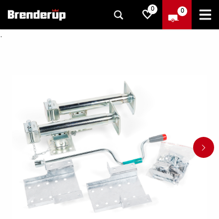
0
0
.