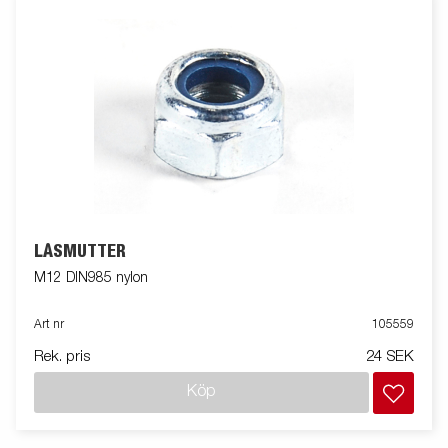
LÅSMUTTER
M12 DIN985 nylon
Art nr
105559
Rek. pris
24 SEK
Köp