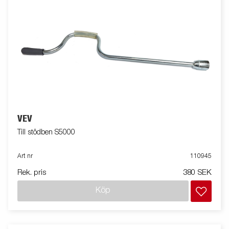
VEV
Till stödben S5000
Art nr
110945
Rek. pris
380 SEK
Köp