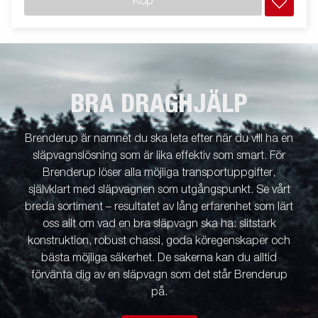
Köp
BRA DRAGHJÄLP
Brenderup är namnet du ska leta efter när du vill ha en
släpvagnslösning som är lika effektiv som smart. För
Brenderup löser alla möjliga transportuppgifter,
självklart med släpvagnen som utgångspunkt. Se vårt
breda sortiment – resultatet av lång erfarenhet som lärt
oss allt om vad en bra släpvagn ska ha: slitstark
konstruktion, robust chassi, goda köregenskaper och
bästa möjliga säkerhet. De sakerna kan du alltid
förvänta dig av en släpvagn som det står Brenderup
på.