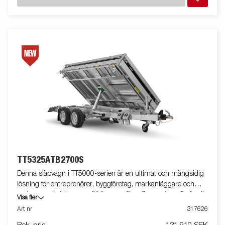
till 2 600 kg. Den låga lasthöjden på 660 mm gör det smidigare
att lasta och lossa, medan en 50-gradig tippvinkel och elektrisk
pump ger snabb och effektiv avlastning. Släpvagnen är
standardutrustad med integrerat rampförvaringsutrymme,
infällda surrningsöglor i gjutjärn (800 kg), yttre
surrningspunkter, bakre spridarläm och LED-belysning. Det
kraftiga stålgolvet, som bygger på det robusta ramverket, ger
maximal lastkapacitet och långvarig hållbarhet. Det gör vagnen
till en perfekt lösning för transport av tunga laster och en pålitlig
partner i dina projekt. Du kan enkelt anpassa vagnen efter dina
behov med gallergrindar, förhöjningslämmar, kapell och andra
tillbehör från vårt breda tillbehörssortiment. Bilderna är endast
illustrativa och kan visa extrautrustning.
TT5325ATB2700S
Denna släpvagn i TT5000-serien är en ultimat och mångsidig
lösning för entreprenörer, byggföretag, markanläggare och
andra som behöver en pålitlig vagn för tuffa uppdrag. Serien är
Visa fler
utvecklad för hög kapacitet, hållbarhet och effektivitet och klarar
Art nr
317626
utan problem krävande laster som grus, grävmaskiner och