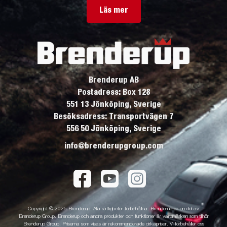
Läs mer
Brenderup AB
Postadress: Box 128
551 13 Jönköping, Sverige
Besöksadress: Transportvägen 7
556 50 Jönköping, Sverige
info@brenderupgroup.com
Copyright © 2025 Brenderup. Alla rättigheter förbehållna. Brenderup är en del av
Brenderup Group. Brenderup och andra produkter och funktioner är varumärken som tillhör
Brenderup Group. Priserna som visas är rekommenderade cirkapriser. Vi förbehåller oss