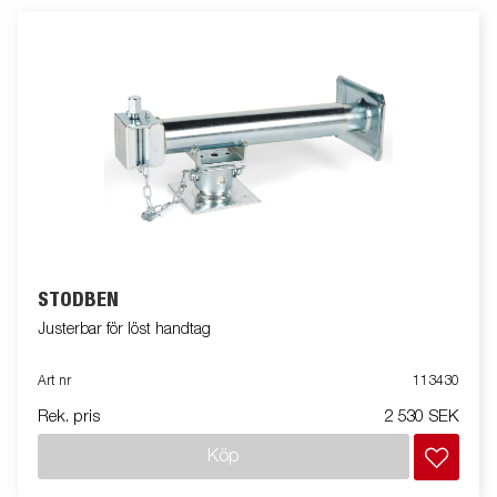
STÖDBEN
Justerbar för löst handtag
Art nr
113430
Rek. pris
2 530 SEK
Köp