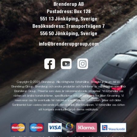
Brenderup AB
Postadress: Box 128
551 13 Jönköping, Sverige
Besöksadress: Transportvägen 7
556 50 Jönköping, Sverige
info@brenderupgroup.com
Copyright © 2025 Brenderup. Alla rättigheter förbehållna. Brenderup är en del av
Brenderup Group. Brenderup och andra produkter och funktioner är varumärken som tillhör
Brenderup Group. Priserna som visas är rekommenderade cirkapriser. Vi förbehåller oss
rätten att ändra konstruktioner, specifikationer och utrustningsnivåer utan förvarning. Vi
reserverar oss för eventuella fel i tekniska specifikationer, information, priser och bilder.
Sortimentet kan variera beroende på den enskilde återförsäljaren. Vi förbehåller oss rätten
att korrigera eventuella fel på denna webbplats.