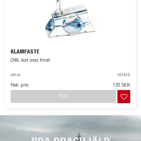
KLÄMFÄSTE
Ø48, kort vred, Knott
Art nr
101415
Rek. pris
120 SEK
Köp