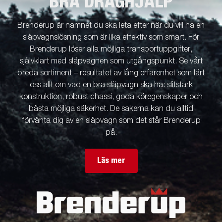
BRA DRAGHJÄLP
Brenderup är namnet du ska leta efter när du vill ha en
släpvagnslösning som är lika effektiv som smart. För
Brenderup löser alla möjliga transportuppgifter,
självklart med släpvagnen som utgångspunkt. Se vårt
breda sortiment – resultatet av lång erfarenhet som lärt
oss allt om vad en bra släpvagn ska ha: slitstark
konstruktion, robust chassi, goda köregenskaper och
bästa möjliga säkerhet. De sakerna kan du alltid
förvänta dig av en släpvagn som det står Brenderup
på.
Läs mer