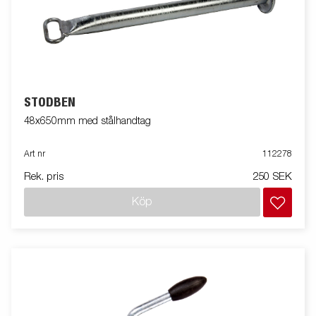
STÖDBEN
48x650mm med stålhandtag
Art nr
112278
Rek. pris
250 SEK
Köp