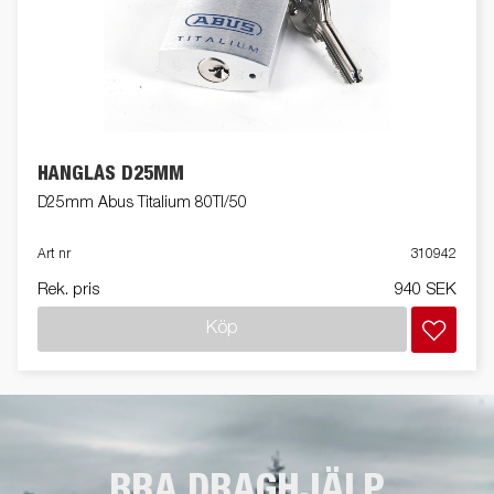
HÄNGLÅS D25MM
D25mm Abus Titalium 80TI/50
Art nr
310942
Rek. pris
940 SEK
Köp
BRA DRAGHJÄLP