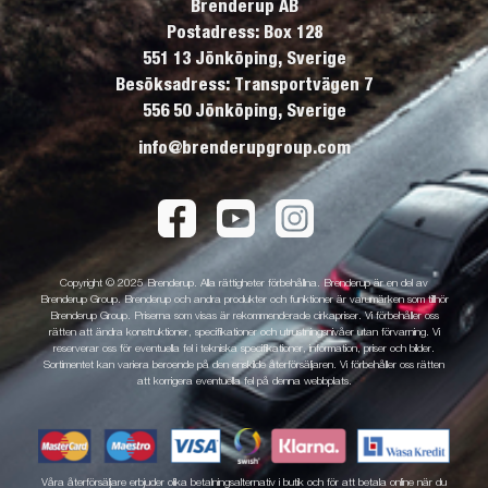
Brenderup AB
Postadress: Box 128
551 13 Jönköping, Sverige
Besöksadress: Transportvägen 7
556 50 Jönköping, Sverige
info@brenderupgroup.com
Copyright © 2025 Brenderup. Alla rättigheter förbehållna. Brenderup är en del av
Brenderup Group. Brenderup och andra produkter och funktioner är varumärken som tillhör
Brenderup Group. Priserna som visas är rekommenderade cirkapriser. Vi förbehåller oss
rätten att ändra konstruktioner, specifikationer och utrustningsnivåer utan förvarning. Vi
reserverar oss för eventuella fel i tekniska specifikationer, information, priser och bilder.
Sortimentet kan variera beroende på den enskilde återförsäljaren. Vi förbehåller oss rätten
att korrigera eventuella fel på denna webbplats.
Våra återförsäljare erbjuder olika betalningsalternativ i butik och för att betala online när du