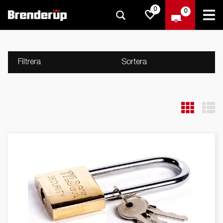
0
0
Filtrera
Sortera