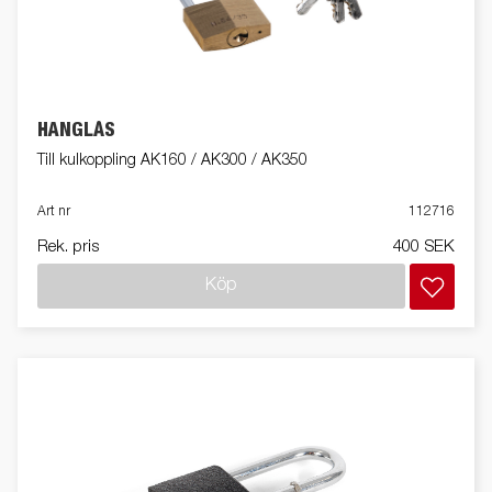
HÄNGLÅS
Till kulkoppling AK160 / AK300 / AK350
Art nr
112716
Rek. pris
400 SEK
Köp