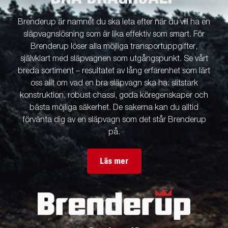
Brenderup är namnet du ska leta efter när du vill ha en
släpvagnslösning som är lika effektiv som smart. För
Brenderup löser alla möjliga transportuppgifter,
självklart med släpvagnen som utgångspunkt. Se vårt
breda sortiment – resultatet av lång erfarenhet som lärt
oss allt om vad en bra släpvagn ska ha: slitstark
konstruktion, robust chassi, goda köregenskaper och
bästa möjliga säkerhet. De sakerna kan du alltid
förvänta dig av en släpvagn som det står Brenderup
på.
Läs mer