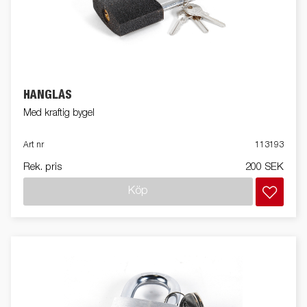
HÄNGLÅS
Med kraftig bygel
Art nr
113193
Rek. pris
200 SEK
Köp