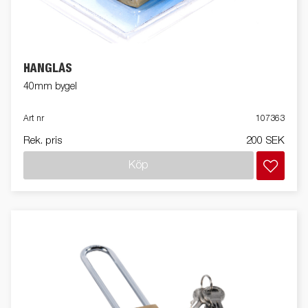
HÄNGLÅS
40mm bygel
Art nr
107363
Rek. pris
200 SEK
Köp