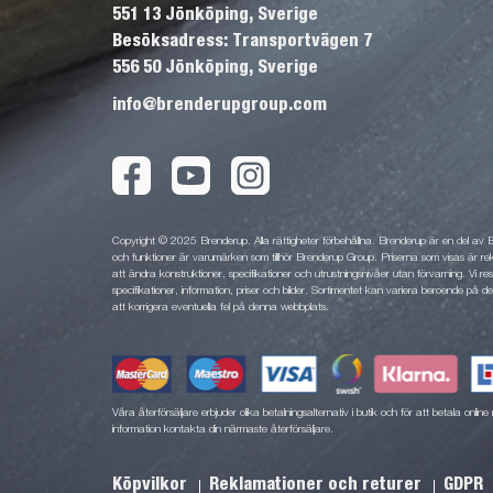
551 13 Jönköping, Sverige
Besöksadress: Transportvägen 7
556 50 Jönköping, Sverige
info@brenderupgroup.com
Copyright © 2025 Brenderup. Alla rättigheter förbehållna. Brenderup är en del av
och funktioner är varumärken som tillhör Brenderup Group. Priserna som visas är rek
att ändra konstruktioner, specifikationer och utrustningsnivåer utan förvarning. Vi rese
specifikationer, information, priser och bilder. Sortimentet kan variera beroende på den
att korrigera eventuella fel på denna webbplats.
Våra återförsäljare erbjuder olika betalningsalternativ i butik och för att betala onli
information kontakta din närmaste återförsäljare.
Köpvilkor
Reklamationer och returer
GDPR