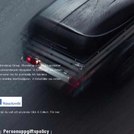
 Brenderup Group. Brenderup och andra produkter
ommenderade cirkapriser. Vi förbehåller oss rätten
rverar oss för eventuella fel i tekniska
 enskilde återförsäljaren. Vi förbehåller oss rätten
ne när du valt att använda Click & Collect. För mer
Personuppgiftspolicy