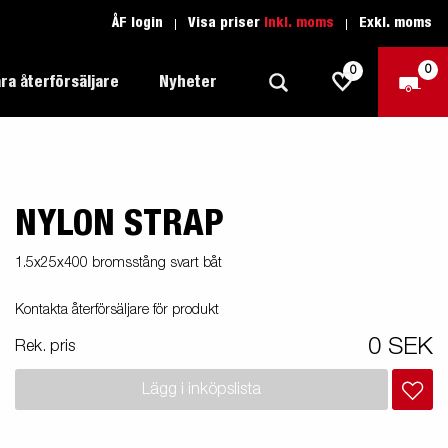
ÅF login
Visa priser
Inkl. moms
Exkl. moms
0
0
ra återförsäljare
Nyheter
NYLON STRAP
Produktguide Allround
Trafikskolan
1205 Limited Edition
Produktguide Båt
Teckenförklaring open
eder
1.5x25x400 bromsstång svart båt
Inredda släpvagnar
Brenderup-båttrailers utrustas med
Produktguide Fordonstransport
Teckenförklaring båt
Kontakta återförsäljare för produkt
2000
LED-lampor
apell
äp
Produktguide Proffs
Reservdelar
gnar
nu i
0 SEK
Rek. pris
Produktguide Vattensport
Reservdelssök
Lägg i inköpslista
Produktguide Entreprenad