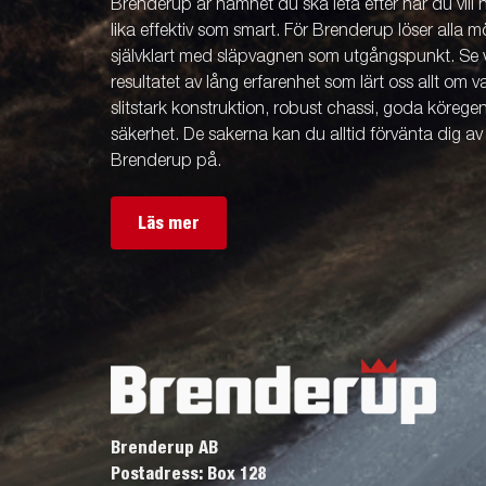
Brenderup är namnet du ska leta efter när du vill
lika effektiv som smart. För Brenderup löser alla m
självklart med släpvagnen som utgångspunkt. Se v
resultatet av lång erfarenhet som lärt oss allt om 
slitstark konstruktion, robust chassi, goda köreg
säkerhet. De sakerna kan du alltid förvänta dig a
Brenderup på.
Läs mer
Brenderup AB
Postadress: Box 128