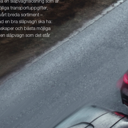
 ha en släpvagnslösning som är
öjliga transportuppgifter,
årt breda sortiment –
vad en bra släpvagn ska ha:
enskaper och bästa möjliga
v en släpvagn som det står