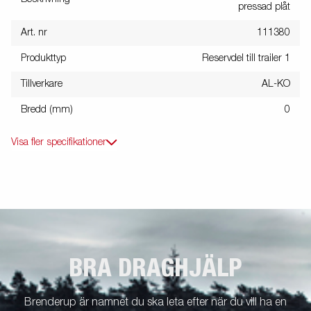
pressad plåt
Art. nr
111380
Produkttyp
Reservdel till trailer 1
Tillverkare
AL-KO
Bredd (mm)
0
Visa fler specifikationer
BRA DRAGHJÄLP
Brenderup är namnet du ska leta efter när du vill ha en