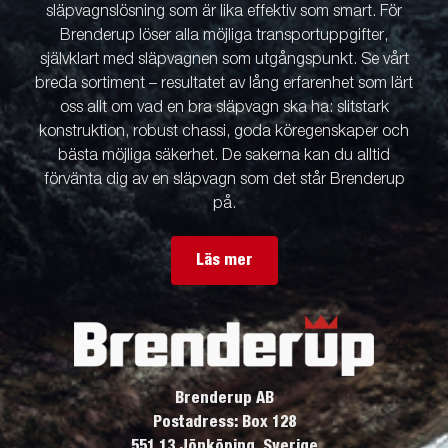
släpvagnslösning som är lika effektiv som smart. För
Brenderup löser alla möjliga transportuppgifter,
självklart med släpvagnen som utgångspunkt. Se vårt
breda sortiment – resultatet av lång erfarenhet som lärt
oss allt om vad en bra släpvagn ska ha: slitstark
konstruktion, robust chassi, goda köregenskaper och
bästa möjliga säkerhet. De sakerna kan du alltid
förvänta dig av en släpvagn som det står Brenderup
på.
Läs mer
Brenderup AB
Postadress: Box 128
551 13 Jönköping, Sverige