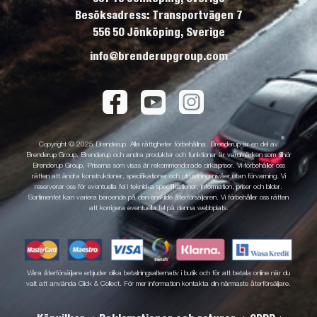
Besöksadress: Transportvägen 7
556 50 Jönköping, Sverige
info@brenderupgroup.com
Copyright © 2025 Brenderup. Alla rättigheter förbehållna. Brenderup är en del av
Brenderup Group. Brenderup och andra produkter och funktioner är varumärken som tillhör
Brenderup Group. Priserna som visas är rekommenderade cirkapriser. Vi förbehåller oss
rätten att ändra konstruktioner, specifikationer och utrustningsnivåer utan förvarning. Vi
reserverar oss för eventuella fel i tekniska specifikationer, information, priser och bilder.
Sortimentet kan variera beroende på den enskilde återförsäljaren. Vi förbehåller oss rätten
att korrigera eventuella fel på denna webbplats.
Våra återförsäljare erbjuder olika betalningsalternativ i butik och för att betala online när du
valt att använda Click & Collect. För mer information kontakta din närmaste återförsäljare.