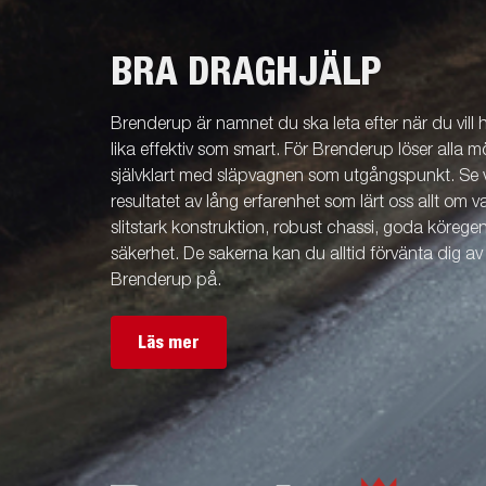
BRA DRAGHJÄLP
Brenderup är namnet du ska leta efter när du vill
lika effektiv som smart. För Brenderup löser alla m
självklart med släpvagnen som utgångspunkt. Se v
resultatet av lång erfarenhet som lärt oss allt om 
slitstark konstruktion, robust chassi, goda köreg
säkerhet. De sakerna kan du alltid förvänta dig a
Brenderup på.
Läs mer