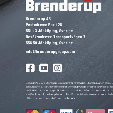
Brenderup AB
Postadress: Box 128
551 13 Jönköping, Sverige
Besöksadress: Transportvägen 7
556 50 Jönköping, Sverige
info@brenderupgroup.com
Copyright © 2025 Brenderup. Alla rättigheter förbehållna. Brenderup är en del av
och funktioner är varumärken som tillhör Brenderup Group. Priserna som visas är rek
att ändra konstruktioner, specifikationer och utrustningsnivåer utan förvarning. Vi rese
specifikationer, information, priser och bilder. Sortimentet kan variera beroende på den
att korrigera eventuella fel på denna webbplats.