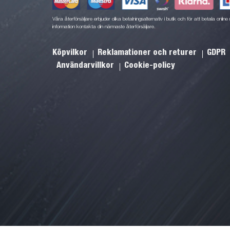
Våra återförsäljare erbjuder olika betalningsalternativ i butik och för att betala onli
information kontakta din närmaste återförsäljare.
Köpvilkor
Reklamationer och returer
GDPR
Användarvillkor
Cookie-policy