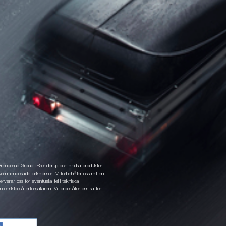
 Brenderup Group. Brenderup och andra produkter
ommenderade cirkapriser. Vi förbehåller oss rätten
rverar oss för eventuella fel i tekniska
 enskilde återförsäljaren. Vi förbehåller oss rätten