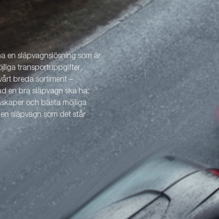
 ha en släpvagnslösning som är
öjliga transportuppgifter,
årt breda sortiment –
vad en bra släpvagn ska ha:
enskaper och bästa möjliga
v en släpvagn som det står