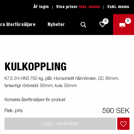
ÅF login
Visa priser
Inkl. moms
Exkl. moms
0
0
ra återförsäljare
Nyheter
KULKOPPLING
Produktguide Allround
Trafikskolan
1205 Limited Edition
Produktguide Båt
Teckenförklaring open
eder
K7,5 2H HN3 750 kg, plåt. Horisontellt hålmönster, CC: 90mm,
Inredda släpvagnar
fyrkantigt rörbredd: 50mm, kula: 50mm
Brenderup-båttrailers utrustas med
Produktguide Fordonstransport
Teckenförklaring båt
2000
LED-lampor
apell
äp
Produktguide Proffs
Reservdelar
Kontakta återförsäljare för produkt
gnar
nu i
590 SEK
Rek. pris
Produktguide Vattensport
Reservdelssök
Lägg i varukorgen
Produktguide Entreprenad