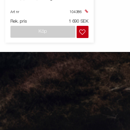
Art nr
104386
Rek. pris
1 690 SEK
Köp