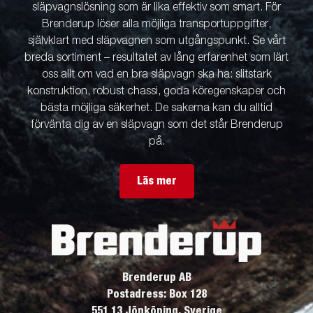
släpvagnslösning som är lika effektiv som smart. För
Brenderup löser alla möjliga transportuppgifter,
självklart med släpvagnen som utgångspunkt. Se vårt
breda sortiment – resultatet av lång erfarenhet som lärt
oss allt om vad en bra släpvagn ska ha: slitstark
konstruktion, robust chassi, goda köregenskaper och
bästa möjliga säkerhet. De sakerna kan du alltid
förvänta dig av en släpvagn som det står Brenderup
på.
Läs mer
Brenderup AB
Postadress: Box 128
551 13 Jönköping, Sverige