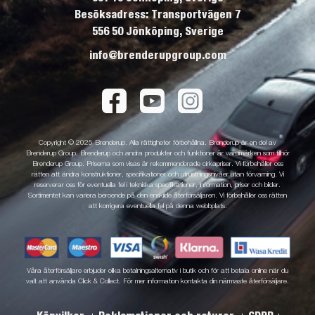
Besöksadress: Transportvägen 7
556 50 Jönköping, Sverige
info@brenderupgroup.com
Copyright © 2025 Brenderup. Alla rättigheter förbehållna. Brenderup är en del av
Brenderup Group. Brenderup och andra produkter och funktioner är varumärken som tillhör
Brenderup Group. Priserna som visas är rekommenderade cirkapriser. Vi förbehåller oss
rätten att ändra konstruktioner, specifikationer och utrustningsnivåer utan förvarning. Vi
reserverar oss för eventuella fel i tekniska specifikationer, information, priser och bilder.
Sortimentet kan variera beroende på den enskilde återförsäljaren. Vi förbehåller oss rätten
att korrigera eventuella fel på denna webbplats.
Våra återförsäljare erbjuder olika betalningsalternativ i butik och för att betala online när du
valt att använda Click & Collect. För mer information kontakta din närmaste återförsäljare.