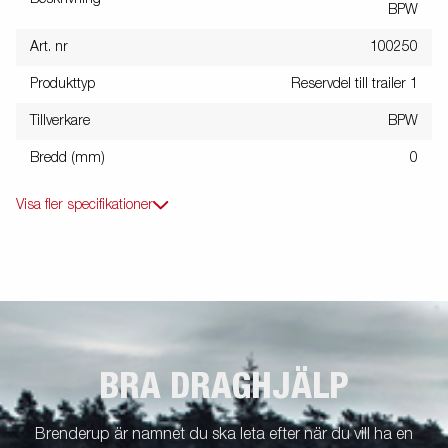
BPW
Art. nr
100250
Produkttyp
Reservdel till trailer 1
Tillverkare
BPW
Bredd (mm)
0
Visa fler specifikationer
BRA DRAGHJÄLP
Brenderup är namnet du ska leta efter när du vill ha en