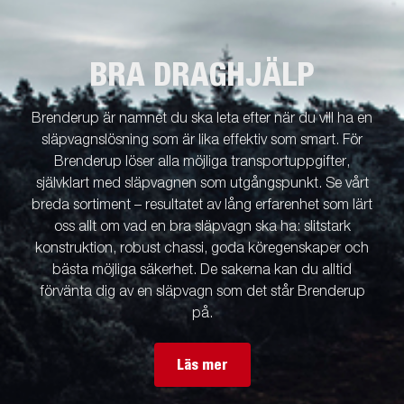
BRA DRAGHJÄLP
Brenderup är namnet du ska leta efter när du vill ha en
släpvagnslösning som är lika effektiv som smart. För
Brenderup löser alla möjliga transportuppgifter,
självklart med släpvagnen som utgångspunkt. Se vårt
breda sortiment – resultatet av lång erfarenhet som lärt
oss allt om vad en bra släpvagn ska ha: slitstark
konstruktion, robust chassi, goda köregenskaper och
bästa möjliga säkerhet. De sakerna kan du alltid
förvänta dig av en släpvagn som det står Brenderup
på.
Läs mer