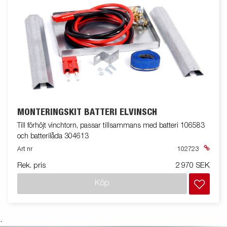
MONTERINGSKIT BATTERI ELVINSCH
Till förhöjt vinchtorn, passar tillsammans med batteri 106583
och batterilåda 304613
Art nr
102723
Rek. pris
2 970 SEK
Köp
.