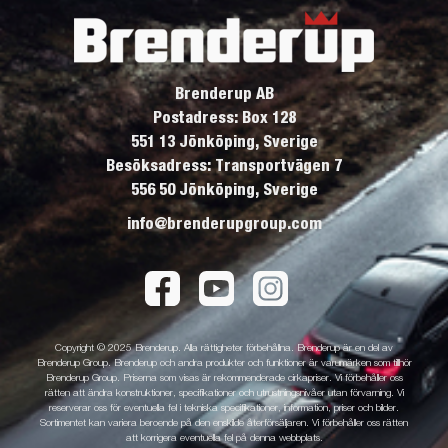
Brenderup AB
Postadress: Box 128
551 13 Jönköping, Sverige
Besöksadress: Transportvägen 7
556 50 Jönköping, Sverige
info@brenderupgroup.com
Copyright © 2025 Brenderup. Alla rättigheter förbehållna. Brenderup är en del av
Brenderup Group. Brenderup och andra produkter och funktioner är varumärken som tillhör
Brenderup Group. Priserna som visas är rekommenderade cirkapriser. Vi förbehåller oss
rätten att ändra konstruktioner, specifikationer och utrustningsnivåer utan förvarning. Vi
reserverar oss för eventuella fel i tekniska specifikationer, information, priser och bilder.
Sortimentet kan variera beroende på den enskilde återförsäljaren. Vi förbehåller oss rätten
att korrigera eventuella fel på denna webbplats.