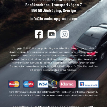
Besöksadress: Transportvägen 7
556 50 Jönköping, Sverige
info@brenderupgroup.com
Copyright © 2025 Brenderup. Alla rättigheter förbehållna. Brenderup är en del av
Brenderup Group. Brenderup och andra produkter och funktioner är varumärken som tillhör
Brenderup Group. Priserna som visas är rekommenderade cirkapriser. Vi förbehåller oss
rätten att ändra konstruktioner, specifikationer och utrustningsnivåer utan förvarning. Vi
reserverar oss för eventuella fel i tekniska specifikationer, information, priser och bilder.
Sortimentet kan variera beroende på den enskilde återförsäljaren. Vi förbehåller oss rätten
att korrigera eventuella fel på denna webbplats.
Våra återförsäljare erbjuder olika betalningsalternativ i butik och för att betala online när du
valt att använda Click & Collect. För mer information kontakta din närmaste återförsäljare.