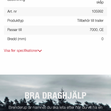
skåp
Art. nr
105992
Produkttyp
Tillbehör till trailer
Passar till
7000, CE
Bredd (mm)
0
Visa fler specifikationer
BRA DRAGHJÄLP
Brenderup är namnet du ska leta efter när du vill ha en