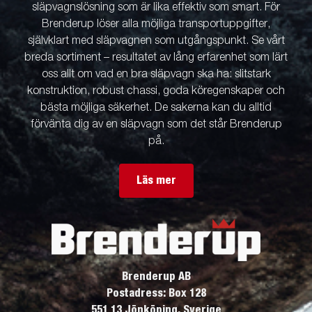
släpvagnslösning som är lika effektiv som smart. För
Brenderup löser alla möjliga transportuppgifter,
självklart med släpvagnen som utgångspunkt. Se vårt
breda sortiment – resultatet av lång erfarenhet som lärt
oss allt om vad en bra släpvagn ska ha: slitstark
konstruktion, robust chassi, goda köregenskaper och
bästa möjliga säkerhet. De sakerna kan du alltid
förvänta dig av en släpvagn som det står Brenderup
på.
Läs mer
Brenderup AB
Postadress: Box 128
551 13 Jönköping, Sverige