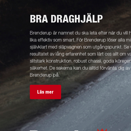
BRA DRAGHJÄLP
Brenderup är namnet du ska leta efter när du vill
lika effektiv som smart. För Brenderup löser alla m
självklart med släpvagnen som utgångspunkt. Se v
resultatet av lång erfarenhet som lärt oss allt om 
slitstark konstruktion, robust chassi, goda köreg
säkerhet. De sakerna kan du alltid förvänta dig a
Brenderup på.
Läs mer