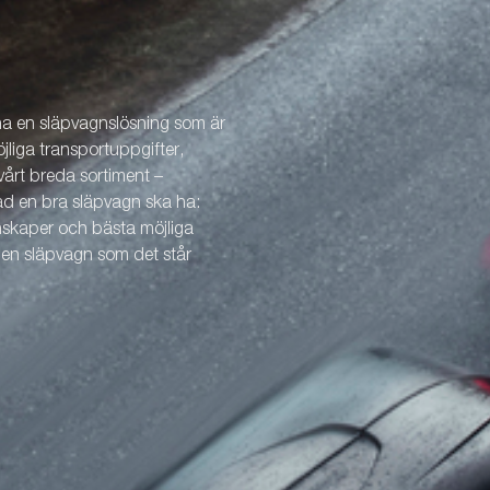
 ha en släpvagnslösning som är
öjliga transportuppgifter,
årt breda sortiment –
vad en bra släpvagn ska ha:
enskaper och bästa möjliga
v en släpvagn som det står