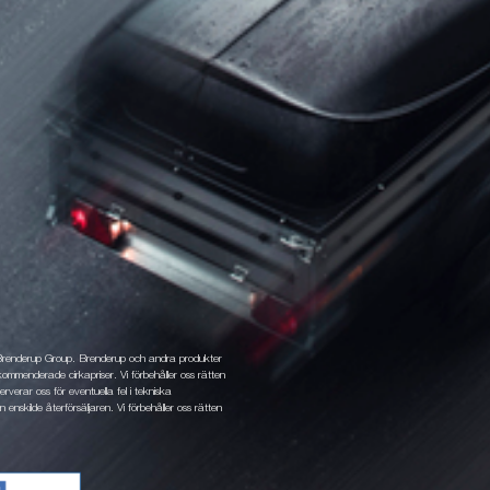
 Brenderup Group. Brenderup och andra produkter
ommenderade cirkapriser. Vi förbehåller oss rätten
rverar oss för eventuella fel i tekniska
 enskilde återförsäljaren. Vi förbehåller oss rätten