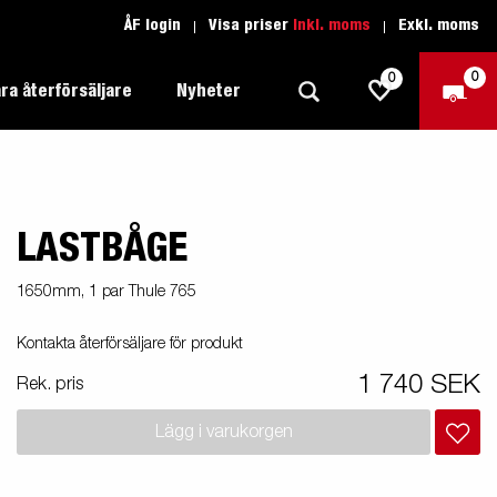
ÅF login
Visa priser
Inkl. moms
Exkl. moms
0
0
ra återförsäljare
Nyheter
LASTBÅGE
Produktguide Allround
Trafikskolan
1205 Limited Edition
Produktguide Båt
Teckenförklaring open
eder
1650mm, 1 par Thule 765
Inredda släpvagnar
Brenderup-båttrailers utrustas med
Produktguide Fordonstransport
Teckenförklaring båt
Kontakta återförsäljare för produkt
2000
LED-lampor
apell
äp
Produktguide Proffs
Reservdelar
gnar
nu i
1 740 SEK
Rek. pris
Produktguide Vattensport
Reservdelssök
Lägg i varukorgen
Produktguide Entreprenad