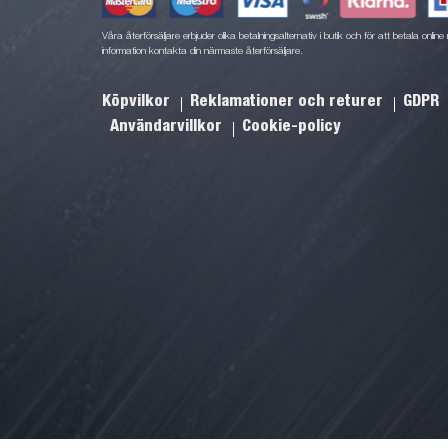
Våra återförsäljare erbjuder olika betalningsalternativ i butik och för att betala onli
information kontakta din närmaste återförsäljare.
Köpvilkor
Reklamationer och returer
GDPR
Användarvillkor
Cookie-policy