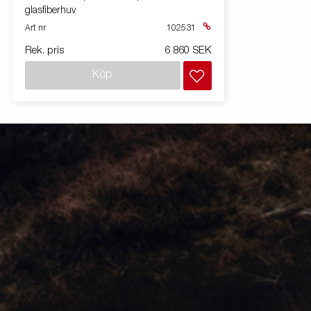
glasfiberhuv
Art nr
102531
Rek. pris
6 860 SEK
Köp