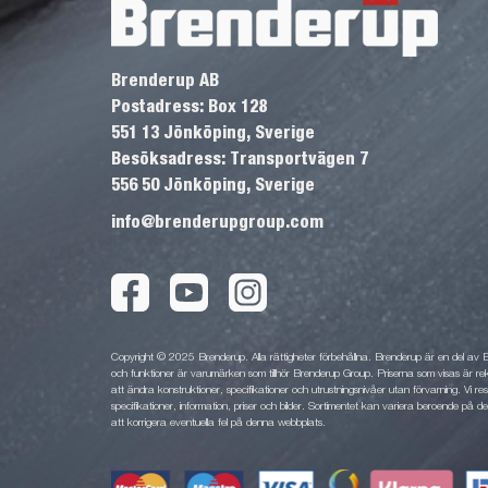
Brenderup AB
Postadress: Box 128
551 13 Jönköping, Sverige
Besöksadress: Transportvägen 7
556 50 Jönköping, Sverige
info@brenderupgroup.com
Copyright © 2025 Brenderup. Alla rättigheter förbehållna. Brenderup är en del av
och funktioner är varumärken som tillhör Brenderup Group. Priserna som visas är rek
att ändra konstruktioner, specifikationer och utrustningsnivåer utan förvarning. Vi rese
specifikationer, information, priser och bilder. Sortimentet kan variera beroende på den
att korrigera eventuella fel på denna webbplats.