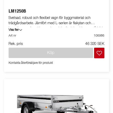
LM1250B
Svetsad, robust och flexibel vagn för byggmaterial och
trädgårdsarbete. Jämfört med L-serien är flakytan och
kapaciteten större. Utrustad med tippfunktion. Vagnen på bilden
Visa fler
kan vara extrautrustad.
Art nr
106986
Rek. pris
46 320 SEK
Köp
Kontakta återförsäljare för produkt