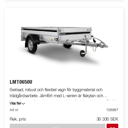
LMT0650U
Svetsad, robust och flexibel vagn för byggmaterial och
trädgårdsarbete. Jämfört med L-serien är flakytan och
kapaciteten större. Utrustad med tippfunktion. Vagnen på bilden
Visa fler
kan vara extrautrustad.
Art nr
106987
Rek. pris
30 330 SEK