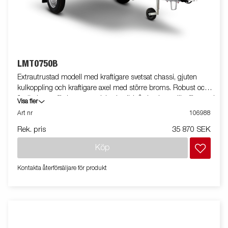
LMT0750B
Extrautrustad modell med kraftigare svetsat chassi, gjuten
kulkoppling och kraftigare axel med större broms. Robust och
flexibel vagn för byggmaterial och trädgårdsarbete. Jämfört med
Visa fler
L-serien är flakytan och kapaciteten större. Utrustad med
Art nr
106988
tippfunktion.
Rek. pris
35 870 SEK
Köp
Kontakta återförsäljare för produkt