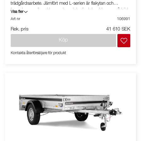
trädgårdsarbete. Jämfört med L-serien är flakytan och
kapaciteten större. Utrustad med tippfunktion. Vagnen på bilden
Visa fler
kan vara extrautrustad.
Art nr
106991
Rek. pris
41 610 SEK
Köp
Kontakta återförsäljare för produkt