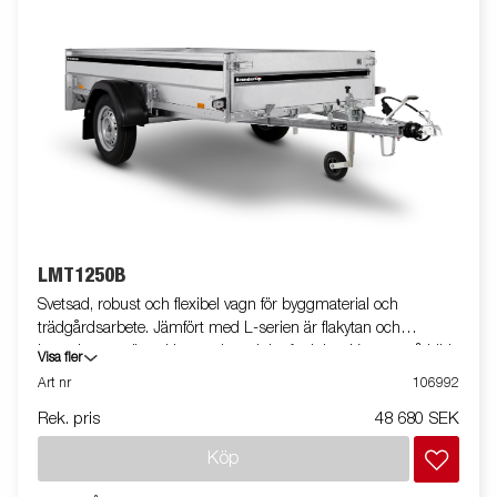
LMT1250B
Svetsad, robust och flexibel vagn för byggmaterial och
trädgårdsarbete. Jämfört med L-serien är flakytan och
kapaciteten större. Utrustad med tippfunktion. Vagnen på bilden
Visa fler
kan vara extrautrustad.
Art nr
106992
Rek. pris
48 680 SEK
Köp