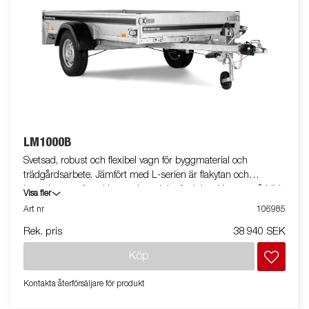
LM1000B
Svetsad, robust och flexibel vagn för byggmaterial och
trädgårdsarbete. Jämfört med L-serien är flakytan och
kapaciteten större. Utrustad med tippfunktion. Vagnen på bilden
Visa fler
kan vara extrautrustad.
Art nr
106985
Rek. pris
38 940 SEK
Köp
Kontakta återförsäljare för produkt