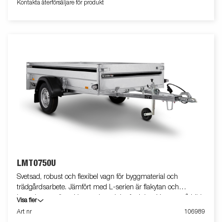
Kontakta återförsäljare för produkt
LMT0750U
Svetsad, robust och flexibel vagn för byggmaterial och
trädgårdsarbete. Jämfört med L-serien är flakytan och
kapaciteten större. Utrustad med tippfunktion. Vagnen på bilden
Visa fler
kan vara extrautrustad.
Art nr
106989