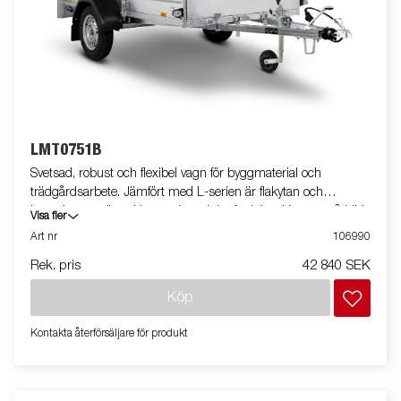
LMT0751B
Svetsad, robust och flexibel vagn för byggmaterial och
trädgårdsarbete. Jämfört med L-serien är flakytan och
kapaciteten större. Utrustad med tippfunktion. Vagnen på bilden
Visa fler
kan vara extrautrustad.
Art nr
106990
Rek. pris
42 840 SEK
Köp
Kontakta återförsäljare för produkt