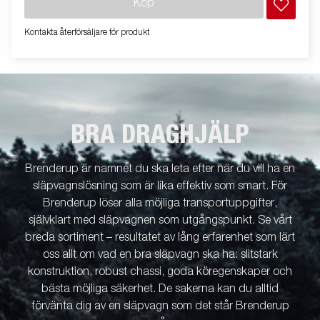
Köp
Kontakta återförsäljare för produkt
BRA DRAGHJÄLP
Brenderup är namnet du ska leta efter när du vill ha en
släpvagnslösning som är lika effektiv som smart. För
Brenderup löser alla möjliga transportuppgifter,
självklart med släpvagnen som utgångspunkt. Se vårt
breda sortiment – resultatet av lång erfarenhet som lärt
oss allt om vad en bra släpvagn ska ha: slitstark
konstruktion, robust chassi, goda köregenskaper och
bästa möjliga säkerhet. De sakerna kan du alltid
förvänta dig av en släpvagn som det står Brenderup