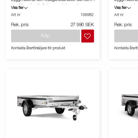
med L-serien är flakytan och kapaciteten
med L-serien
Visa fler
Visa fler
större. Utrustad med tippfunktion. Vagnen på
större. Utru
Art nr
106982
Art nr
bilden kan vara extrautrustad.
bilden kan v
Rek. pris
27 980 SEK
Rek. pris
Köp
Kontakta återförsäljare för produkt
Kontakta återfö