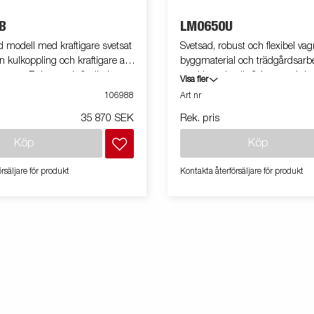
B
LM0650U
d modell med kraftigare svetsat
Svetsad, robust och flexibel vag
n kulkoppling och kraftigare axel
byggmaterial och trädgårdsarbe
roms. Robust och flexibel vagn
med L-serien är flakytan och ka
Visa fler
rial och trädgårdsarbete.
större. Utrustad med tippfunkt
106988
Art nr
L-serien är flakytan och
bilden kan vara extrautrustad.
35 870 SEK
Rek. pris
större. Utrustad med
Köp
Köp
rsäljare för produkt
Kontakta återförsäljare för produkt