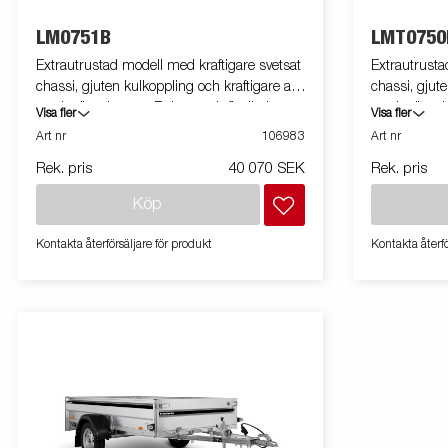
LM0751B
LMT0750
Extrautrustad modell med kraftigare svetsat
Extrautrusta
chassi, gjuten kulkoppling och kraftigare axel
chassi, gjute
med större broms. Robust och flexibel vagn
med större b
Visa fler
Visa fler
för byggmaterial och trädgårdsarbete.
för byggmate
Art nr
106983
Art nr
Jämfört med L-serien är flakytan och
Jämfört med 
Rek. pris
40 070 SEK
Rek. pris
kapaciteten större. Utrustad med
kapaciteten 
tippfunktion. Vagnen på bilden kan vara
tippfunktion.
Köp
extrautrustad.
Kontakta återförsäljare för produkt
Kontakta återfö