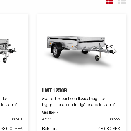
LMT1250B
n för
Svetsad, robust och flexibel vagn för
te. Jämfört
byggmaterial och trädgårdsarbete. Jämfört
paciteten
med L-serien är flakytan och kapaciteten
Visa fler
ion. Vagnen på
större. Utrustad med tippfunktion. Vagnen på
106981
Art nr
106992
bilden kan vara extrautrustad.
33 000 SEK
Rek. pris
48 680 SEK