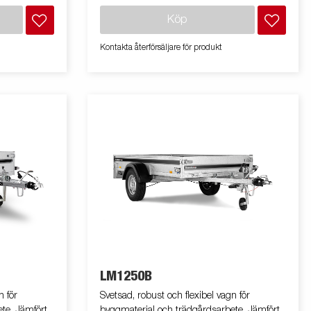
Köp
Kontakta återförsäljare för produkt
LM1250B
n för
Svetsad, robust och flexibel vagn för
te. Jämfört
byggmaterial och trädgårdsarbete. Jämfört