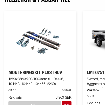
TILLBEHÖR & PASSAR TILL
MONTERINGSKIT PLASTHUV
LMT0751
1280x2580x700/1000mm till 104446,
Svetsad, robu
104448, 104449, 104456 (2260)
byggmaterial
med L-serien
Art nr
304631
Visa fler
större. Utru
Art nr
Rek. pris
6 860 SEK
bilden kan v
Rek. pris