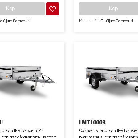
Köp
Köp
rsäljare för produkt
Kontakta återförsäljare för produkt
U
LMT1000B
st och flexibel vagn för
Svetsad, robust och flexibel vag
 och trädgårdsarbete. Jämfört
byggmaterial och trädgårdsarbe