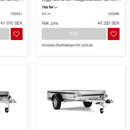
paciteten
med L-serien är flakytan och kapaciteten
Visa fler
ion. Vagnen på
större. Utrustad med tippfunktion. Vagnen på
106991
Art nr
106986
bilden kan vara extrautrustad.
41 610 SEK
Rek. pris
46 320 SEK
Köp
Kontakta återförsäljare för produkt