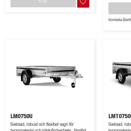
Köp
Kontakta återfö
LM0750U
LMT0750
Svetsad, robust och flexibel vagn för
Svetsad, robu
byggmaterial och trädgårdsarbete. Jämfört
byggmaterial