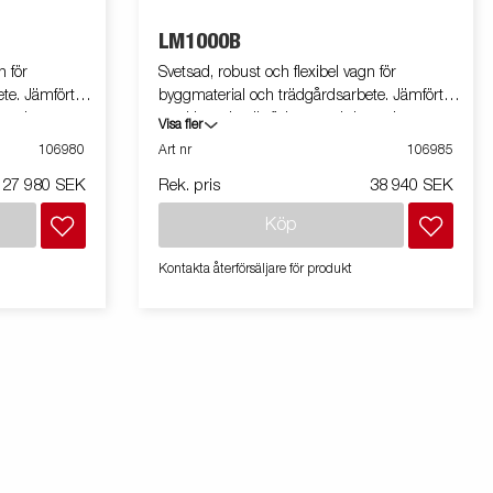
LM1000B
n för
Svetsad, robust och flexibel vagn för
te. Jämfört
byggmaterial och trädgårdsarbete. Jämfört
paciteten
med L-serien är flakytan och kapaciteten
Visa fler
ion. Vagnen på
större. Utrustad med tippfunktion. Vagnen på
106980
Art nr
106985
bilden kan vara extrautrustad.
27 980 SEK
Rek. pris
38 940 SEK
Köp
Kontakta återförsäljare för produkt