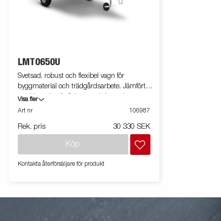
LMT0650U
Svetsad, robust och flexibel vagn för
byggmaterial och trädgårdsarbete. Jämfört
med L-serien är flakytan och kapaciteten
Visa fler
större. Utrustad med tippfunktion. Vagnen på
Art nr
106987
bilden kan vara extrautrustad.
Rek. pris
30 330 SEK
Köp
Kontakta återförsäljare för produkt