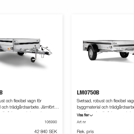
B
LM0750B
st och flexibel vagn för
Svetsad, robust och flexibel vag
 och trädgårdsarbete. Jämfört
byggmaterial och trädgårdsarbe
 är flakytan och kapaciteten
med L-serien är flakytan och ka
Visa fler
stad med tippfunktion. Vagnen på
större. Utrustad med tippfunkt
106990
Art nr
ara extrautrustad.
bilden kan vara extrautrustad.
42 840 SEK
Rek. pris