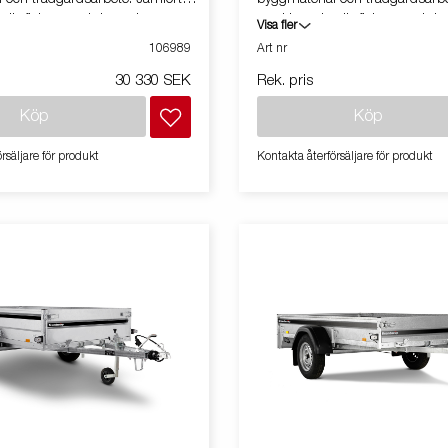
 är flakytan och kapaciteten
med L-serien är flakytan och ka
Visa fler
stad med tippfunktion. Vagnen på
större. Utrustad med tippfunkt
106989
Art nr
ara extrautrustad.
bilden kan vara extrautrustad.
30 330 SEK
Rek. pris
Köp
Köp
rsäljare för produkt
Kontakta återförsäljare för produkt