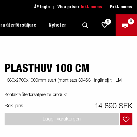
ÅF login
Visa priser
Inkl. moms
Exkl. moms
0
0
ra återförsäljare
Nyheter
PLASTHUV 100 CM
Produktguide Allround
Trafikskolan
1205 Limited Edition
Produktguide Båt
Teckenförklaring open
eder
1380x2700x1000mm svart (mont.sats 304631 ingår ej) till LM
Inredda släpvagnar
Brenderup-båttrailers utrustas med
Produktguide Fordonstransport
Teckenförklaring båt
Kontakta återförsäljare för produkt
2000
LED-lampor
apell
äp
Produktguide Proffs
Reservdelar
gnar
nu i
14 890 SEK
Rek. pris
Produktguide Vattensport
Reservdelssök
Lägg i varukorgen
Produktguide Entreprenad