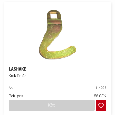
LÅSHAKE
Krok för lås
Art nr
114023
Rek. pris
56 SEK
Köp