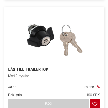
LÅS TILL TRAILERTOP
Med 2 nycklar
Art nr
308181
Rek. pris
190 SEK
Köp