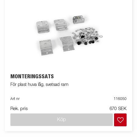
MONTERINGSSATS
För plast huva låg, svetsad ram
Art nr
116050
Rek. pris
670 SEK
Köp