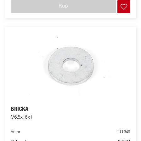
Köp
BRICKA
M6.5x16x1
Art nr
111349