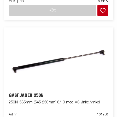
Rek. pris
6 SEK
Köp
GASFJÄDER 250N
250N, 585mm (545-250mm) 8/19 med M8 vinkel/vinkel
Art nr
101930