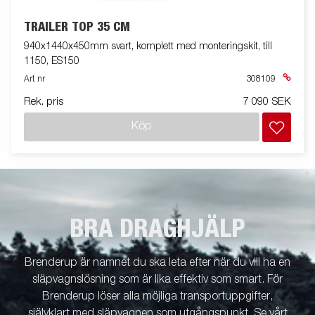
TRAILER TOP 35 CM
940x1440x450mm svart, komplett med monteringskit, till
1150, ES150
Art nr
308109
Rek. pris
7 090 SEK
Köp
BRA DRAGHJÄLP
Brenderup är namnet du ska leta efter när du vill ha en
släpvagnslösning som är lika effektiv som smart. För
Brenderup löser alla möjliga transportuppgifter,
självklart med släpvagnen som utgångspunkt. Se vårt