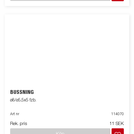
BUSSNING
ø8/ø5,5x5 fzb.
Art nr
114070
Rek. pris
11 SEK