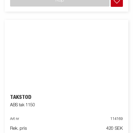
Köp
TAKSTÖD
ABS tak 1150
Art nr
114169
Rek. pris
420 SEK