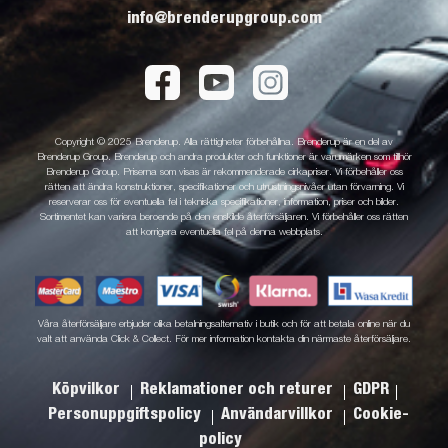
info@brenderupgroup.com
Copyright © 2025 Brenderup. Alla rättigheter förbehållna. Brenderup är en del av
Brenderup Group. Brenderup och andra produkter och funktioner är varumärken som tillhör
Brenderup Group. Priserna som visas är rekommenderade cirkapriser. Vi förbehåller oss
rätten att ändra konstruktioner, specifikationer och utrustningsnivåer utan förvarning. Vi
reserverar oss för eventuella fel i tekniska specifikationer, information, priser och bilder.
Sortimentet kan variera beroende på den enskilde återförsäljaren. Vi förbehåller oss rätten
att korrigera eventuella fel på denna webbplats.
Våra återförsäljare erbjuder olika betalningsalternativ i butik och för att betala online när du
valt att använda Click & Collect. För mer information kontakta din närmaste återförsäljare.
Köpvilkor
Reklamationer och returer
GDPR
Personuppgiftspolicy
Användarvillkor
Cookie-
policy