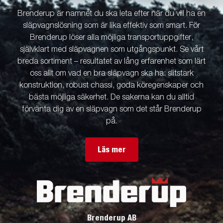
Brenderup är namnet du ska leta efter när du vill ha en
släpvagnslösning som är lika effektiv som smart. För
Brenderup löser alla möjliga transportuppgifter,
självklart med släpvagnen som utgångspunkt. Se vårt
breda sortiment – resultatet av lång erfarenhet som lärt
oss allt om vad en bra släpvagn ska ha: slitstark
konstruktion, robust chassi, goda köregenskaper och
bästa möjliga säkerhet. De sakerna kan du alltid
förvänta dig av en släpvagn som det står Brenderup
på.
Läs mer
Brenderup AB