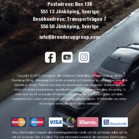
Postadress: Box 128
551 13 Jönköping, Sverige
Besöksadress: Transportvägen 7
556 50 Jönköping, Sverige
info@brenderupgroup.com
Copyright © 2025 Brenderup. Alla rättigheter förbehållna. Brenderup är en del av
Brenderup Group. Brenderup och andra produkter och funktioner är varumärken som tillhör
Brenderup Group. Priserna som visas är rekommenderade cirkapriser. Vi förbehåller oss
rätten att ändra konstruktioner, specifikationer och utrustningsnivåer utan förvarning. Vi
reserverar oss för eventuella fel i tekniska specifikationer, information, priser och bilder.
Sortimentet kan variera beroende på den enskilde återförsäljaren. Vi förbehåller oss rätten
att korrigera eventuella fel på denna webbplats.
Våra återförsäljare erbjuder olika betalningsalternativ i butik och för att betala online när du
valt att använda Click & Collect. För mer information kontakta din närmaste återförsäljare.