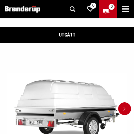
0
0
UTGÅTT