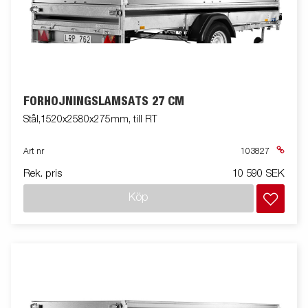
FÖRHÖJNINGSLÄMSATS 27 CM
Stål,1520x2580x275mm, till RT
Art nr
103827
Rek. pris
10 590 SEK
Köp