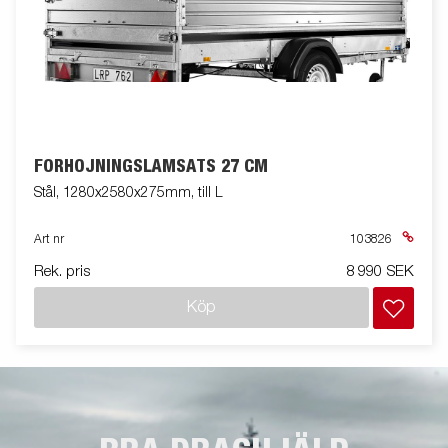
FÖRHÖJNINGSLÄMSATS 27 CM
Stål, 1280x2580x275mm, till L
Art nr
103826
Rek. pris
8 990 SEK
Köp