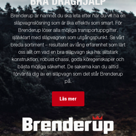
BRA DRAGHJÄLP
Brenderup är namnet du ska leta efter när du vill ha en
släpvagnslösning som är lika effektiv som smart. För
Brenderup löser alla möjliga transportuppgifter,
självklart med släpvagnen som utgångspunkt. Se vårt
breda sortiment – resultatet av lång erfarenhet som lärt
oss allt om vad en bra släpvagn ska ha: slitstark
konstruktion, robust chassi, goda köregenskaper och
bästa möjliga säkerhet. De sakerna kan du alltid
förvänta dig av en släpvagn som det står Brenderup
på.
Läs mer