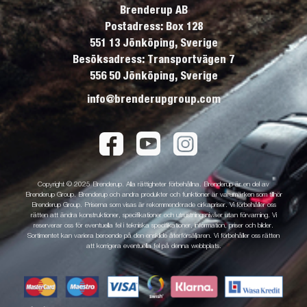
Brenderup AB
Postadress: Box 128
551 13 Jönköping, Sverige
Besöksadress: Transportvägen 7
556 50 Jönköping, Sverige
info@brenderupgroup.com
Copyright © 2025 Brenderup. Alla rättigheter förbehållna. Brenderup är en del av
Brenderup Group. Brenderup och andra produkter och funktioner är varumärken som tillhör
Brenderup Group. Priserna som visas är rekommenderade cirkapriser. Vi förbehåller oss
rätten att ändra konstruktioner, specifikationer och utrustningsnivåer utan förvarning. Vi
reserverar oss för eventuella fel i tekniska specifikationer, information, priser och bilder.
Sortimentet kan variera beroende på den enskilde återförsäljaren. Vi förbehåller oss rätten
att korrigera eventuella fel på denna webbplats.