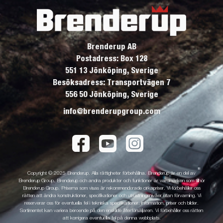
Brenderup AB
Postadress: Box 128
551 13 Jönköping, Sverige
Besöksadress: Transportvägen 7
556 50 Jönköping, Sverige
info@brenderupgroup.com
Copyright © 2025 Brenderup. Alla rättigheter förbehållna. Brenderup är en del av
Brenderup Group. Brenderup och andra produkter och funktioner är varumärken som tillhör
Brenderup Group. Priserna som visas är rekommenderade cirkapriser. Vi förbehåller oss
rätten att ändra konstruktioner, specifikationer och utrustningsnivåer utan förvarning. Vi
reserverar oss för eventuella fel i tekniska specifikationer, information, priser och bilder.
Sortimentet kan variera beroende på den enskilde återförsäljaren. Vi förbehåller oss rätten
att korrigera eventuella fel på denna webbplats.