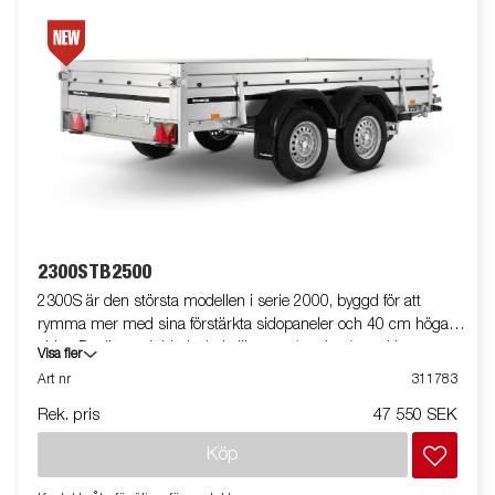
2300STB2500
2300S är den största modellen i serie 2000, byggd för att
rymma mer med sina förstärkta sidopaneler och 40 cm höga
sidor. Det är en dubbelaxlad släpvagn (tandem) med bromsar,
Visa fler
vilket ger extra stabilitet och säkerhet vid körning, även med
Art nr
311783
tyngre last. Tack vare fällbara fram- och baklämmar blir det
Rek. pris
47 550 SEK
enkelt att lasta längre gods. För extra stabilitet har släpet ett
stödhjul som standard, och invändiga surrningsöglor ser till att
Köp
lasten hålls säkert på plats. Vagnen på bilden kan vara
extrautrustad.