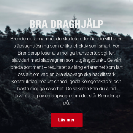
BRA DRAGHJÄLP
Brenderup är namnet du ska leta efter när du vill ha en
släpvagnslösning som är lika effektiv som smart. För
Brenderup löser alla möjliga transportuppgifter,
självklart med släpvagnen som utgångspunkt. Se vårt
breda sortiment – resultatet av lång erfarenhet som lärt
oss allt om vad en bra släpvagn ska ha: slitstark
konstruktion, robust chassi, goda köregenskaper och
bästa möjliga säkerhet. De sakerna kan du alltid
förvänta dig av en släpvagn som det står Brenderup
på.
Läs mer