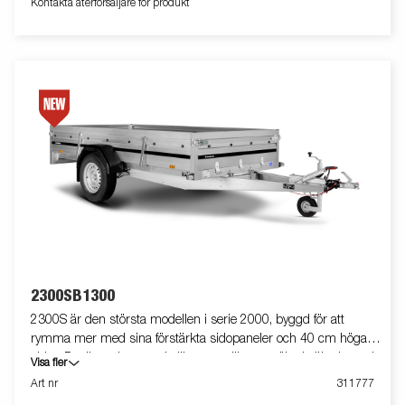
Kontakta återförsäljare för produkt
2300SB1300
2300S är den största modellen i serie 2000, byggd för att
rymma mer med sina förstärkta sidopaneler och 40 cm höga
sidor. Det är en bromsad släpvagn, vilket ger ökad säkerhet och
Visa fler
kontroll vid körning, särskilt vid transport av tyngre last. Tack
Art nr
311777
vare fällbara fram- och baklämmar blir det enkelt att lasta längre