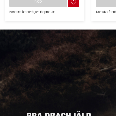
Köp
med två axlar och en förstärkt flakskiva i stål
med två axlar
för extra hållbarhet. Den el-hydrauliska
för extra hål
Kontakta återförsäljare för produkt
Kontakta återfö
tippfunktionen gör lossning smidig, medan
tippfunktion
den förbättrade tippvinkeln – utökad från 45
den förbättr
till 55 grader – ger ökad lossningskapacitet.
till 55 grade
För säker och stabil lastförankring har släpet
För säker och
sex invändiga bindöglor med gummihölje,
sex invändi
var och en med en godkänd belastning på
var och en 
500 kg. Den multifunktionella baktippen är
500 kg. Den 
enkel att använda och anpassa efter behov,
enkel att an
på tandem-modellerna är integrerad
på tandem-m
rampförvaring standard vilket gör det enkelt
rampförvarin
att extrautrusta med ramper för smidig
att extrautr
transport av maskiner och fordon. För ökad
transport av
hållbarhet och säkerhet har ljusrampen en
hållbarhet o
uppgraderad design som skyddar all
uppgraderad
utvändig el, samtidigt som dess sneda vinkel
utvändig el,
minimerar smutsansamling.
minimerar s
Standardutrustningen inkluderar även
Standardutru
fällbara och avtagbara lämsidor samt
fällbara och
avtagbara hörnstolpar, vilket ger maximal
avtagbara hö