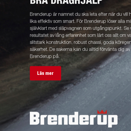
BRA DRAGHJÄLP
flexibilitet vid lastning. Anpassa släpet efter
flexibilitet v
dina behov med nätgrind,
dina behov 
Brenderup är namnet du ska leta efter när du vill
förhöjningslämmar, kapell eller andra
förhöjningsl
tillbehör från vårt breda sortiment. Vagnen på
tillbehör frå
lika effektiv som smart. För Brenderup löser alla m
bilden kan vara extrautrustad.
bilden kan v
självklart med släpvagnen som utgångspunkt. Se v
resultatet av lång erfarenhet som lärt oss allt om 
slitstark konstruktion, robust chassi, goda köreg
säkerhet. De sakerna kan du alltid förvänta dig a
Brenderup på.
Läs mer