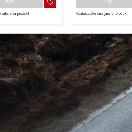
Köp
Köp
 och en förstärkt flakskiva i stål
infällbara bindöglorna placerade
lbarhet. Den el-hydrauliska
och lossning med gaffeltruck h
rsäljare för produkt
Kontakta återförsäljare för produkt
en gör lossning smidig, medan
till att skydda flakytan mot slit
ade tippvinkeln – utökad från 45
bilden kan vara extrautrustad.
r – ger ökad lossningskapacitet.
 stabil lastförankring har släpet
ga bindöglor med gummihölje,
med en godkänd belastning på
multifunktionella baktippen är
vända och anpassa efter behov,
odellerna är integrerad
g standard vilket gör det enkelt
usta med ramper för smidig
 maskiner och fordon. För ökad
ch säkerhet har ljusrampen en
 design som skyddar all
 samtidigt som dess sneda vinkel
mutsansamling.
stningen inkluderar även
 avtagbara lämsidor samt
rnstolpar, vilket ger maximal