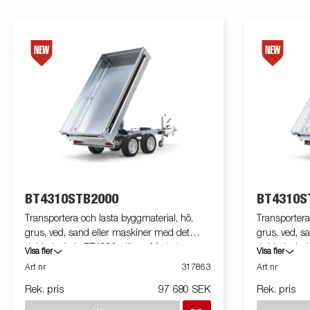
BT4310STB2000
BT4310S
Transportera och lasta byggmaterial, hö,
Transportera
grus, ved, sand eller maskiner med det
grus, ved, s
dubbelaxlade BT4000-släpet. Med sin
dubbelaxlad
Visa fler
Visa fler
robusta konstruktion och sina smarta
robusta kons
Art nr
317863
Art nr
funktioner är det både lättanvänt och effektivt i
funktioner är
Rek. pris
97 680 SEK
Rek. pris
alla situationer - och klarar tuffa uppdrag.
alla situatio
BT4000 är utrustad med en kraftig baktipp
BT4000 är ut