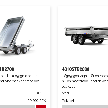
TB2700
4310STB2000
 och lasta byggmaterial, hö,
Högbyggda vagnar för entrepre
and eller maskiner med det
hjulen monterade under flaket f
e BT4000-släpet. Med sin
flakyta. Alla sidor är fällbara o
Visa fler
truktion och sina smarta
fungerar därför utmärkt som ar
317583
Art nr
 det både lättanvänt och effektivt i
marknadsvagn eller vid truckla
102 800 SEK
Rek. pris
ner - och klarar tuffa uppdrag.
kraftig stålkantsprofil löper lä
rustad med en kraftig baktipp
långsidan på trailern, i denna si