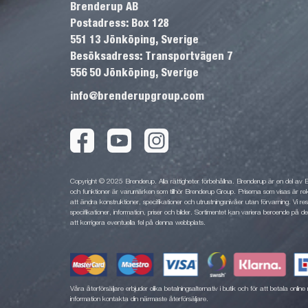
Brenderup AB
Postadress: Box 128
551 13 Jönköping, Sverige
Besöksadress: Transportvägen 7
556 50 Jönköping, Sverige
info@brenderupgroup.com
Copyright © 2025 Brenderup. Alla rättigheter förbehållna. Brenderup är en del av
och funktioner är varumärken som tillhör Brenderup Group. Priserna som visas är rek
att ändra konstruktioner, specifikationer och utrustningsnivåer utan förvarning. Vi rese
specifikationer, information, priser och bilder. Sortimentet kan variera beroende på den
att korrigera eventuella fel på denna webbplats.
Våra återförsäljare erbjuder olika betalningsalternativ i butik och för att betala onli
information kontakta din närmaste återförsäljare.