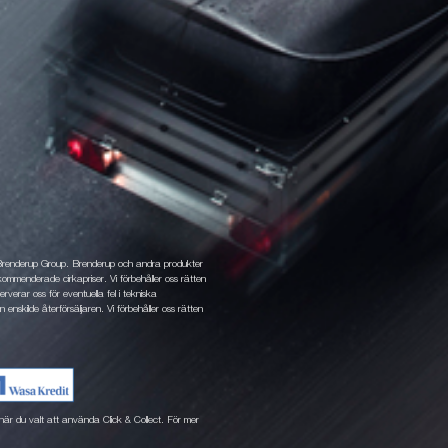
 Brenderup Group. Brenderup och andra produkter
ommenderade cirkapriser. Vi förbehåller oss rätten
rverar oss för eventuella fel i tekniska
 enskilde återförsäljaren. Vi förbehåller oss rätten
ne när du valt att använda Click & Collect. För mer