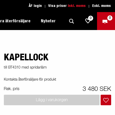
ÅF login
Visa priser
Inkl. moms
Exkl. moms
0
0
ra återförsäljare
Nyheter
KAPELLOCK
Produktguide Allround
Trafikskolan
1205 Limited Edition
Produktguide Båt
Teckenförklaring open
eder
till BT4310 med spridarläm
Inredda släpvagnar
Brenderup-båttrailers utrustas med
Produktguide Fordonstransport
Teckenförklaring båt
Kontakta återförsäljare för produkt
2000
LED-lampor
apell
äp
Produktguide Proffs
Reservdelar
gnar
nu i
3 480 SEK
Rek. pris
Produktguide Vattensport
Reservdelssök
Lägg i varukorgen
Produktguide Entreprenad