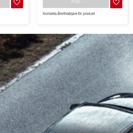
Köp
.Vid lastning
med två axlar och en förstärkt flakskiva i stål
jälper denna
för extra hållbarhet. Den el-hydrauliska
Kontakta återförsäljare för produkt
age. Vagnen på
tippfunktionen gör lossning smidig, medan
den förbättrade tippvinkeln – utökad från 45
till 55 grader – ger ökad lossningskapacitet.
För säker och stabil lastförankring har släpet
sex invändiga bindöglor med gummihölje,
var och en med en godkänd belastning på
500 kg. Den multifunktionella baktippen är
enkel att använda och anpassa efter behov,
på tandem-modellerna är integrerad
rampförvaring standard vilket gör det enkelt
att extrautrusta med ramper för smidig
transport av maskiner och fordon. För ökad
hållbarhet och säkerhet har ljusrampen en
uppgraderad design som skyddar all
utvändig el, samtidigt som dess sneda vinkel
minimerar smutsansamling.
Standardutrustningen inkluderar även
fällbara och avtagbara lämsidor samt
avtagbara hörnstolpar, vilket ger maximal