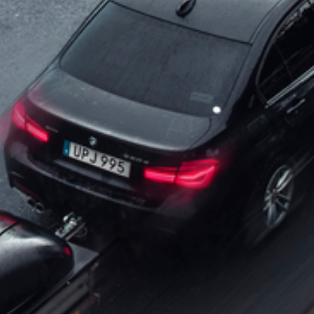
flexibilitet vid lastning. Anpassa släpet efter
dina behov med nätgrind,
förhöjningslämmar, kapell eller andra
tillbehör från vårt breda sortiment. Vagnen på
bilden kan vara extrautrustad.