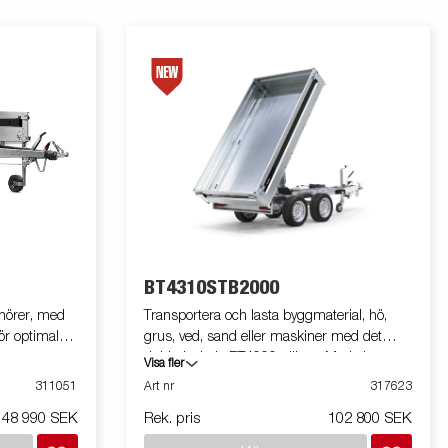
BT4310STB2000
nörer, med
Transportera och lasta byggmaterial, hö,
ör optimal
grus, ved, sand eller maskiner med det
ch vagnarna
dubbelaxlade BT4000-släpet. Med sin
Visa fler
betsbord,
robusta konstruktion och sina smarta
311051
Art nr
317623
stning. En
funktioner är det både lättanvänt och effektivt i
48 990 SEK
Rek. pris
102 800 SEK
ngs med
alla situationer - och klarar tuffa uppdrag.
tter de
BT4000 är utrustad med en kraftig baktipp