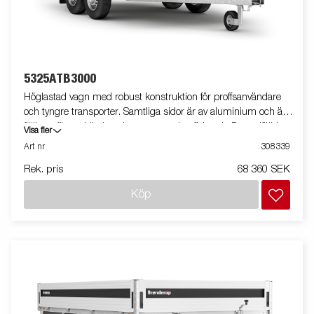
5325ATB3000
Höglastad vagn med robust konstruktion för proffsanvändare
och tyngre transporter. Samtliga sidor är av aluminium och är
fällbara för smidig lastning, t.ex. med gaffeltruck. De nedfällda
Visa fler
bindöglorna på lastplattformen gör det extra smidigt att säkra
Art nr
308339
lasten. Den V-formade dragstången ger optimala
Rek. pris
68 360 SEK
köregenskaper och högre säkerhet. Vagnen på bilden kan vara
extrautrustad.
Köp