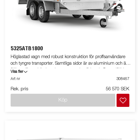
5325ATB1800
Höglastad vagn med robust konstruktion för proffsanvändare
och tyngre transporter. Samtliga sidor är av aluminium och är
fällbara för smidig lastning, t.ex. med gaffeltruck. De nedfällda
Visa fler
bindöglorna på lastplattformen gör det extra smidigt att säkra
Art nr
308467
lasten. Den V-formade dragstången ger optimala
Rek. pris
56 570 SEK
köregenskaper och högre säkerhet. Vagnen på bilden kan vara
extrautrustad.
Köp