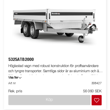
5325ATB2000
Höglastad vagn med robust konstruktion för proffsanvändare
och tyngre transporter. Samtliga sidor är av aluminium och är
fällbara för smidig lastning, t.ex. med gaffeltruck. De nedfällda
Visa fler
bindöglorna på lastplattformen gör det extra smidigt att säkra
Art nr
308427
lasten. Den V-formade dragstången ger optimala
Rek. pris
56 060 SEK
köregenskaper och högre säkerhet. Vagnen på bilden kan vara
extrautrustad.
Köp