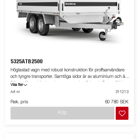
5325ATB2500
Höglastad vagn med robust konstruktion för proffsanvändare
och tyngre transporter. Samtliga sidor är av aluminium och är
fällbara för smidig lastning, t.ex. med gaffeltruck. De nedfällda
Visa fler
bindöglorna på lastplattformen gör det extra smidigt att säkra
Art nr
311213
lasten. Den V-formade dragstången ger optimala
Rek. pris
60 780 SEK
köregenskaper och högre säkerhet. Vagnen på bilden kan vara
extrautrustad.
Köp