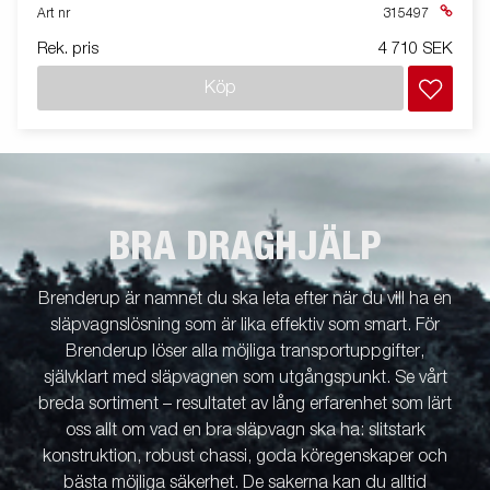
Art nr
315497
Rek. pris
4 710 SEK
Köp
BRA DRAGHJÄLP
Brenderup är namnet du ska leta efter när du vill ha en
släpvagnslösning som är lika effektiv som smart. För
Brenderup löser alla möjliga transportuppgifter,
självklart med släpvagnen som utgångspunkt. Se vårt
breda sortiment – resultatet av lång erfarenhet som lärt
oss allt om vad en bra släpvagn ska ha: slitstark
konstruktion, robust chassi, goda köregenskaper och
bästa möjliga säkerhet. De sakerna kan du alltid