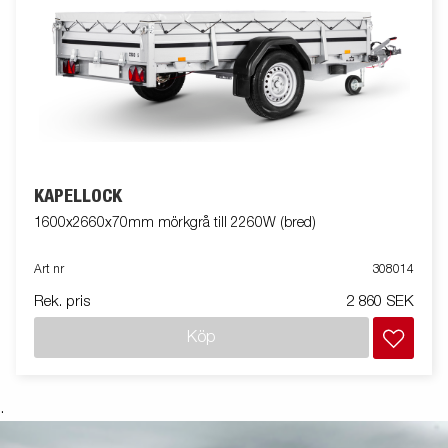
KAPELLOCK
1600x2660x70mm mörkgrå till 2260W (bred)
Art nr
308014
Rek. pris
2 860 SEK
Köp
.