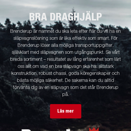
BRA DRAGHJÄLP
Brenderup är namnet du ska leta efter när du vill ha en
släpvagnslösning som är lika effektiv som smart. För
Brenderup löser alla möjliga transportuppgifter,
självklart med släpvagnen som utgångspunkt. Se vårt
breda sortiment – resultatet av lång erfarenhet som lärt
oss allt om vad en bra släpvagn ska ha: slitstark
konstruktion, robust chassi, goda köregenskaper och
bästa möjliga säkerhet. De sakerna kan du alltid
förvänta dig av en släpvagn som det står Brenderup
på.
Läs mer