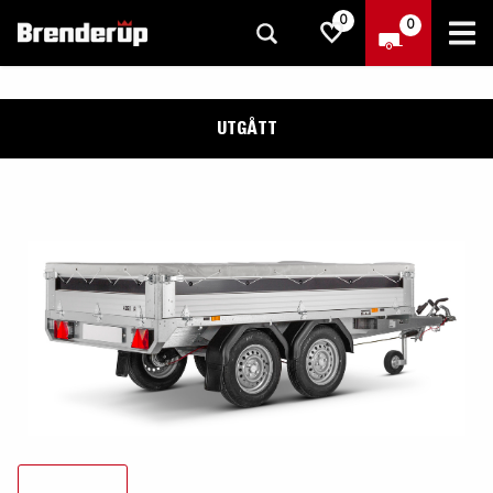
0
0
UTGÅTT