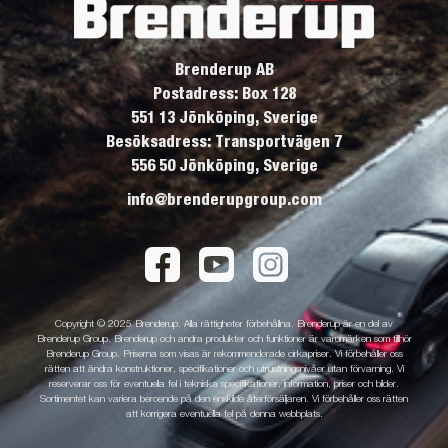
Brenderup AB
Postadress: Box 128
551 13 Jönköping, Sverige
Besöksadress: Transportvägen 7
556 50 Jönköping, Sverige
info@brenderupgroup.com
Copyright © 2025 Brenderup. Alla rättigheter förbehållna. Brenderup är en del av
Brenderup Group. Brenderup och andra produkter och funktioner är varumärken som tillhör
Brenderup Group. Priserna som visas är rekommenderade cirkapriser. Vi förbehåller oss
rätten att ändra konstruktioner, specifikationer och utrustningsnivåer utan förvarning. Vi
reserverar oss för eventuella fel i tekniska specifikationer, information, priser och bilder.
Sortimentet kan variera beroende på den enskilde återförsäljaren. Vi förbehåller oss rätten
att korrigera eventuella fel på denna webbplats.