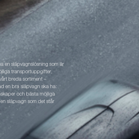
öglor i gjutjärn (800 kg), externa
 spridarläm bak samt LED-
T5000 Heavy Duty är det
let för dig som arbetar intensivt
en släpvagn som klarar tuff,
ssionell användning.
 ha en släpvagnslösning som är
öjliga transportuppgifter,
årt breda sortiment –
vad en bra släpvagn ska ha:
enskaper och bästa möjliga
v en släpvagn som det står