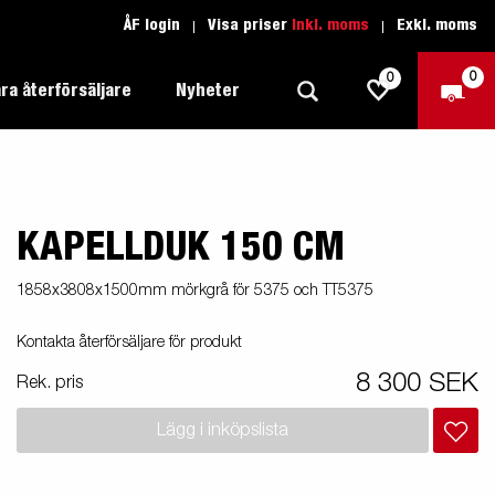
ÅF login
Visa priser
Inkl. moms
Exkl. moms
0
0
ra återförsäljare
Nyheter
KAPELLDUK 150 CM
Produktguide Allround
Trafikskolan
1205 Limited Edition
Produktguide Båt
Teckenförklaring open
eder
1858x3808x1500mm mörkgrå för 5375 och TT5375
Inredda släpvagnar
Brenderup-båttrailers utrustas med
Produktguide Fordonstransport
Teckenförklaring båt
Kontakta återförsäljare för produkt
2000
LED-lampor
apell
äp
Produktguide Proffs
Reservdelar
gnar
nu i
8 300 SEK
Rek. pris
Produktguide Vattensport
Reservdelssök
Lägg i inköpslista
Produktguide Entreprenad