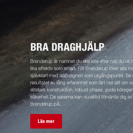
infällda bind
bygger på det robusta ramverket, ger
bindkrokar,
maximal lastkapacitet och långvarig
belysning. T
hållbarhet. Det gör vagnen till en perfekt
självklara va
lösning för transport av tunga laster och en
och behöver 
pålitlig partner i dina projekt. Du kan enkelt
daglig profe
anpassa vagnen efter dina behov med
gallergrindar, förhöjningslämmar, kapell och
BRA DRAGHJÄLP
andra tillbehör från vårt breda
tillbehörssortiment. Bilderna är endast
illustrativa och kan visa extrautrustning.
Brenderup är namnet du ska leta efter när du vill
lika effektiv som smart. För Brenderup löser alla m
självklart med släpvagnen som utgångspunkt. Se v
resultatet av lång erfarenhet som lärt oss allt om 
slitstark konstruktion, robust chassi, goda köreg
säkerhet. De sakerna kan du alltid förvänta dig a
Brenderup på.
Läs mer