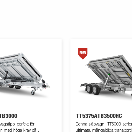
TB3000
TT5375ATB3500HC
ägstipp, perfekt för
Denna släpvagn i TT5000-serie
en med höga krav på
ultimata, mångsidiga transport