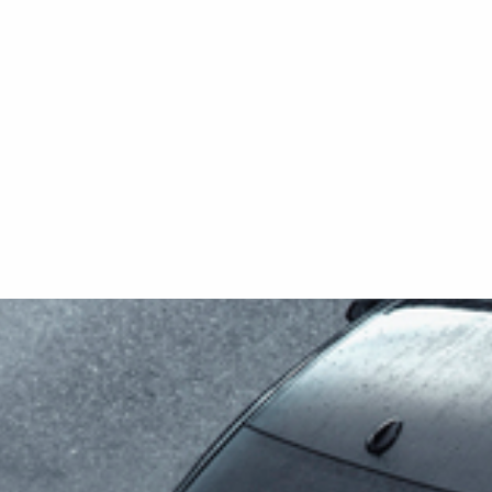
kraftfullt stöd
npassa vagnen
dar,
ndra tillbehör
rna är endast
rustning.