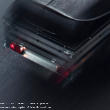
 Brenderup Group. Brenderup och andra produkter
ommenderade cirkapriser. Vi förbehåller oss rätten