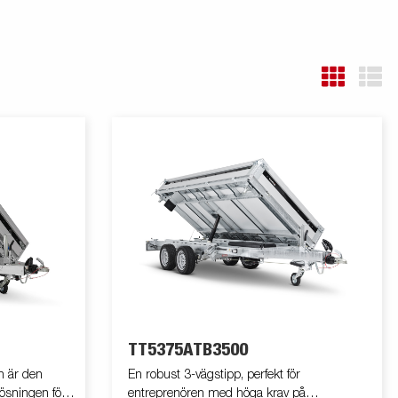
TT5375ATB3500
n är den
En robust 3-vägstipp, perfekt för
lösningen för
entreprenören med höga krav på