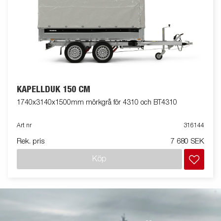
KAPELLDUK 150 CM
1740x3140x1500mm mörkgrå för 4310 och BT4310
Art nr
316144
Rek. pris
7 680 SEK
Köp