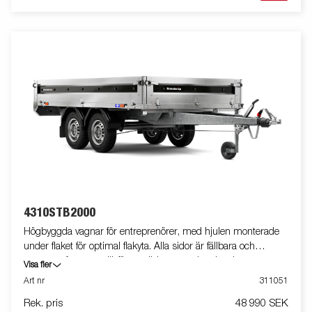
4310STB2000
Högbyggda vagnar för entreprenörer, med hjulen monterade
under flaket för optimal flakyta. Alla sidor är fällbara och
vagnarna fungerar därför utmärkt som arbetsbord,
Visa fler
marknadsvagn eller vid trucklastning. En kraftig stålkantsprofil
Art nr
311051
löper längs med långsidan på trailern, i denna sitter de
Rek. pris
48 990 SEK
infällbara bindöglorna placerade.Vid lastning och lossning med