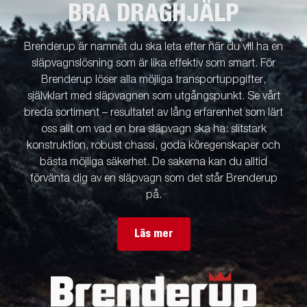
BRA DRAGHJÄLP
Brenderup är namnet du ska leta efter när du vill ha en
släpvagnslösning som är lika effektiv som smart. För
Brenderup löser alla möjliga transportuppgifter,
självklart med släpvagnen som utgångspunkt. Se vårt
breda sortiment – resultatet av lång erfarenhet som lärt
oss allt om vad en bra släpvagn ska ha: slitstark
konstruktion, robust chassi, goda köregenskaper och
bästa möjliga säkerhet. De sakerna kan du alltid
förvänta dig av en släpvagn som det står Brenderup
på.
Läs mer