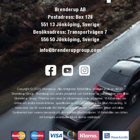
Brenderup AB
Postadress: Box 128
551 13 Jönköping, Sverige
Besöksadress: Transportvägen 7
556 50 Jönköping, Sverige
info@brenderupgroup.com
Copyright © 2025 Brenderup. Alla rättigheter förbehållna. Brenderup är en del av
Brenderup Group. Brenderup och andra produkter och funktioner är varumärken som tillhör
Brenderup Group. Priserna som visas är rekommenderade cirkapriser. Vi förbehåller oss
rätten att ändra konstruktioner, specifikationer och utrustningsnivåer utan förvarning. Vi
reserverar oss för eventuella fel i tekniska specifikationer, information, priser och bilder.
Sortimentet kan variera beroende på den enskilde återförsäljaren. Vi förbehåller oss rätten
att korrigera eventuella fel på denna webbplats.