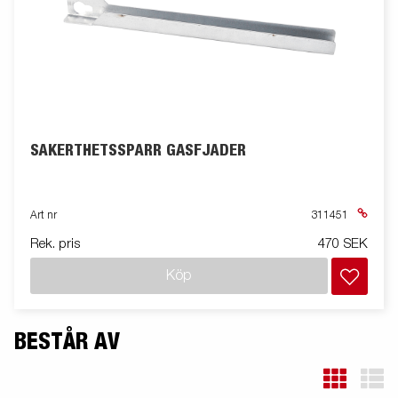
SÄKERTHETSSPÄRR GASFJÄDER
Art nr
311451
Rek. pris
470 SEK
Köp
BESTÅR AV