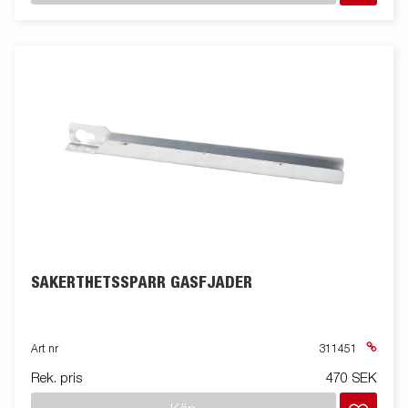
SÄKERTHETSSPÄRR GASFJÄDER
Art nr
311451
Rek. pris
470 SEK