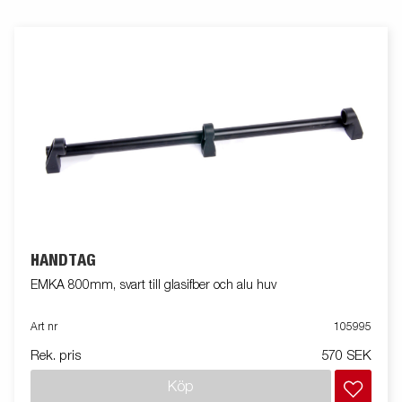
HANDTAG
EMKA 800mm, svart till glasifber och alu huv
Art nr
105995
Rek. pris
570 SEK
Köp