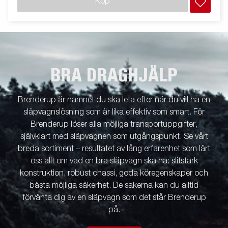
Köp
BRA DRAGHJÄLP
Brenderup är namnet du ska leta efter när du vill ha en
släpvagnslösning som är lika effektiv som smart. För
Brenderup löser alla möjliga transportuppgifter,
självklart med släpvagnen som utgångspunkt. Se vårt
breda sortiment – resultatet av lång erfarenhet som lärt
oss allt om vad en bra släpvagn ska ha: slitstark
konstruktion, robust chassi, goda köregenskaper och
bästa möjliga säkerhet. De sakerna kan du alltid
förvänta dig av en släpvagn som det står Brenderup
på.