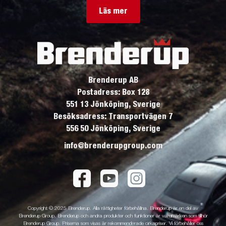
Läs mer
Brenderup AB
Postadress: Box 128
551 13 Jönköping, Sverige
Besöksadress: Transportvägen 7
556 50 Jönköping, Sverige
info@brenderupgroup.com
Copyright © 2025 Brenderup. Alla rättigheter förbehållna. Brenderup är en del av
Brenderup Group. Brenderup och andra produkter och funktioner är varumärken som tillhör
Brenderup Group. Priserna som visas är rekommenderade cirkapriser. Vi förbehåller oss