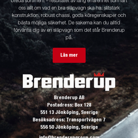
breda sortiment – resultatet av lång erfarenhet som lärt
oss allt om vad en bra släpvagn ska ha: slitstark
konstruktion, robust chassi, goda köregenskaper och
bästa möjliga säkerhet. De sakerna kan du alltid
förvänta dig av en släpvagn som det står Brenderup
på.
Läs mer
Brenderup AB
Postadress: Box 128
551 13 Jönköping, Sverige
Besöksadress: Transportvägen 7
556 50 Jönköping, Sverige
info@brenderupgroup.com