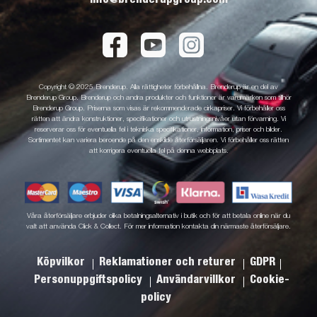
Copyright © 2025 Brenderup. Alla rättigheter förbehållna. Brenderup är en del av
Brenderup Group. Brenderup och andra produkter och funktioner är varumärken som tillhör
Brenderup Group. Priserna som visas är rekommenderade cirkapriser. Vi förbehåller oss
rätten att ändra konstruktioner, specifikationer och utrustningsnivåer utan förvarning. Vi
reserverar oss för eventuella fel i tekniska specifikationer, information, priser och bilder.
Sortimentet kan variera beroende på den enskilde återförsäljaren. Vi förbehåller oss rätten
att korrigera eventuella fel på denna webbplats.
Våra återförsäljare erbjuder olika betalningsalternativ i butik och för att betala online när du
valt att använda Click & Collect. För mer information kontakta din närmaste återförsäljare.
Köpvilkor
Reklamationer och returer
GDPR
Personuppgiftspolicy
Användarvillkor
Cookie-
policy