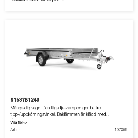
Kontakta återförsäljare för produkt
plats. Den bakre lämmen är dessutom klädd i slitstark
aluminiumdurk, vilket ger bättre grepp vid lastning och en
hållbar yta med lång livslängd. Vagnen på bilden kan vara
extrautrustad.
S1537B1240
Mångsidig vagn. Den låga ljusrampen ger bättre
tipp-/uppkörningsvinkel. Baklämmen är klädd med
lågfriktionsmaterial. Skruvtipp är standard. Elkablage är förberett
Visa fler
för montering av backljus bakom skärmarna. Vagnen på bilden
Art nr
107058
kan vara extrautrustad.