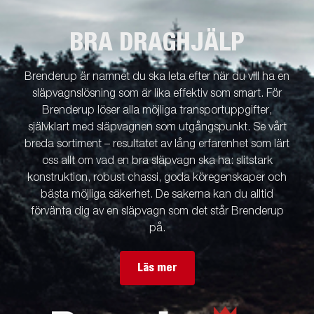
BRA DRAGHJÄLP
Brenderup är namnet du ska leta efter när du vill ha en
släpvagnslösning som är lika effektiv som smart. För
Brenderup löser alla möjliga transportuppgifter,
självklart med släpvagnen som utgångspunkt. Se vårt
breda sortiment – resultatet av lång erfarenhet som lärt
oss allt om vad en bra släpvagn ska ha: slitstark
konstruktion, robust chassi, goda köregenskaper och
bästa möjliga säkerhet. De sakerna kan du alltid
förvänta dig av en släpvagn som det står Brenderup
på.
Läs mer