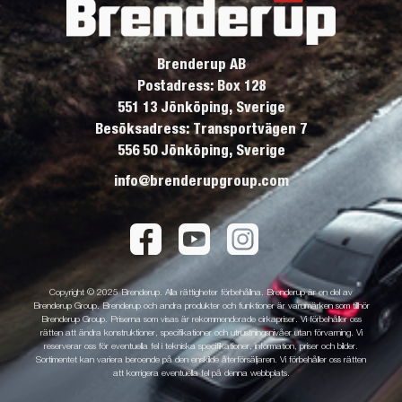
Brenderup AB
Postadress: Box 128
551 13 Jönköping, Sverige
Besöksadress: Transportvägen 7
556 50 Jönköping, Sverige
info@brenderupgroup.com
Copyright © 2025 Brenderup. Alla rättigheter förbehållna. Brenderup är en del av
Brenderup Group. Brenderup och andra produkter och funktioner är varumärken som tillhör
Brenderup Group. Priserna som visas är rekommenderade cirkapriser. Vi förbehåller oss
rätten att ändra konstruktioner, specifikationer och utrustningsnivåer utan förvarning. Vi
reserverar oss för eventuella fel i tekniska specifikationer, information, priser och bilder.
Sortimentet kan variera beroende på den enskilde återförsäljaren. Vi förbehåller oss rätten
att korrigera eventuella fel på denna webbplats.