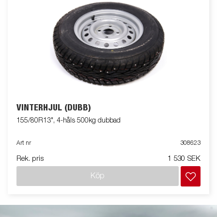
VINTERHJUL (DUBB)
155/80R13", 4-håls 500kg dubbad
Art nr
308623
Rek. pris
1 530 SEK
Köp