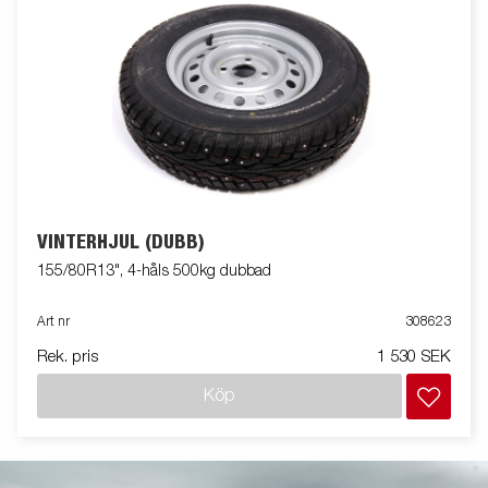
VINTERHJUL (DUBB)
155/80R13", 4-håls 500kg dubbad
Art nr
308623
Rek. pris
1 530 SEK
Köp