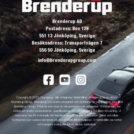
Brenderup AB
Postadress: Box 128
551 13 Jönköping, Sverige
Besöksadress: Transportvägen 7
556 50 Jönköping, Sverige
info@brenderupgroup.com
Copyright © 2025 Brenderup. Alla rättigheter förbehållna. Brenderup är en del av
Brenderup Group. Brenderup och andra produkter och funktioner är varumärken som tillhör
Brenderup Group. Priserna som visas är rekommenderade cirkapriser. Vi förbehåller oss
rätten att ändra konstruktioner, specifikationer och utrustningsnivåer utan förvarning. Vi
reserverar oss för eventuella fel i tekniska specifikationer, information, priser och bilder.
Sortimentet kan variera beroende på den enskilde återförsäljaren. Vi förbehåller oss rätten
att korrigera eventuella fel på denna webbplats.