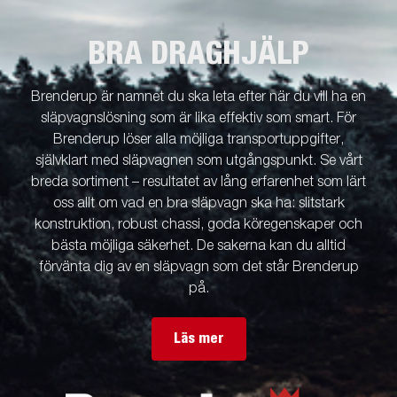
BRA DRAGHJÄLP
Brenderup är namnet du ska leta efter när du vill ha en
släpvagnslösning som är lika effektiv som smart. För
Brenderup löser alla möjliga transportuppgifter,
självklart med släpvagnen som utgångspunkt. Se vårt
breda sortiment – resultatet av lång erfarenhet som lärt
oss allt om vad en bra släpvagn ska ha: slitstark
konstruktion, robust chassi, goda köregenskaper och
bästa möjliga säkerhet. De sakerna kan du alltid
förvänta dig av en släpvagn som det står Brenderup
på.
Läs mer