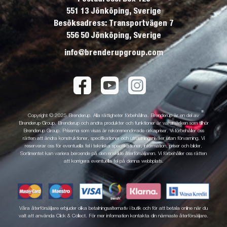
551 13 Jönköping, Sverige
Besöksadress: Transportvägen 7
556 50 Jönköping, Sverige
info@brenderupgroup.com
Copyright © 2025 Brenderup. Alla rättigheter förbehållna. Brenderup är en del av
Brenderup Group. Brenderup och andra produkter och funktioner är varumärken som tillhör
Brenderup Group. Priserna som visas är rekommenderade cirkapriser. Vi förbehåller oss
rätten att ändra konstruktioner, specifikationer och utrustningsnivåer utan förvarning. Vi
reserverar oss för eventuella fel i tekniska specifikationer, information, priser och bilder.
Sortimentet kan variera beroende på den enskilde återförsäljaren. Vi förbehåller oss rätten
att korrigera eventuella fel på denna webbplats.
Våra återförsäljare erbjuder olika betalningsalternativ i butik och för att betala online när du
valt att använda Click & Collect. För mer information kontakta din närmaste återförsäljare.