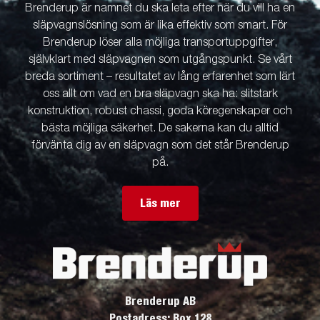
Brenderup är namnet du ska leta efter när du vill ha en
släpvagnslösning som är lika effektiv som smart. För
Brenderup löser alla möjliga transportuppgifter,
självklart med släpvagnen som utgångspunkt. Se vårt
breda sortiment – resultatet av lång erfarenhet som lärt
oss allt om vad en bra släpvagn ska ha: slitstark
konstruktion, robust chassi, goda köregenskaper och
bästa möjliga säkerhet. De sakerna kan du alltid
förvänta dig av en släpvagn som det står Brenderup
på.
Läs mer
Brenderup AB
Postadress: Box 128