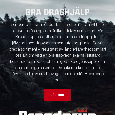
BRA DRAGHJÄLP
Brenderup är namnet du ska leta efter när du vill ha en
släpvagnslösning som är lika effektiv som smart. För
Brenderup löser alla möjliga transportuppgifter,
självklart med släpvagnen som utgångspunkt. Se vårt
breda sortiment – resultatet av lång erfarenhet som lärt
oss allt om vad en bra släpvagn ska ha: slitstark
konstruktion, robust chassi, goda köregenskaper och
bästa möjliga säkerhet. De sakerna kan du alltid
förvänta dig av en släpvagn som det står Brenderup
på.
Läs mer