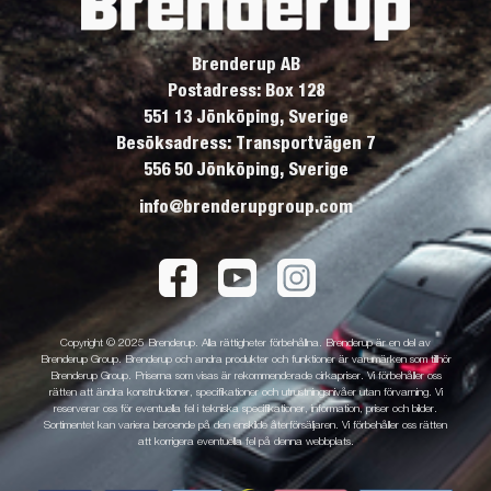
Brenderup AB
Postadress: Box 128
551 13 Jönköping, Sverige
Besöksadress: Transportvägen 7
556 50 Jönköping, Sverige
info@brenderupgroup.com
Copyright © 2025 Brenderup. Alla rättigheter förbehållna. Brenderup är en del av
Brenderup Group. Brenderup och andra produkter och funktioner är varumärken som tillhör
Brenderup Group. Priserna som visas är rekommenderade cirkapriser. Vi förbehåller oss
rätten att ändra konstruktioner, specifikationer och utrustningsnivåer utan förvarning. Vi
reserverar oss för eventuella fel i tekniska specifikationer, information, priser och bilder.
Sortimentet kan variera beroende på den enskilde återförsäljaren. Vi förbehåller oss rätten
att korrigera eventuella fel på denna webbplats.