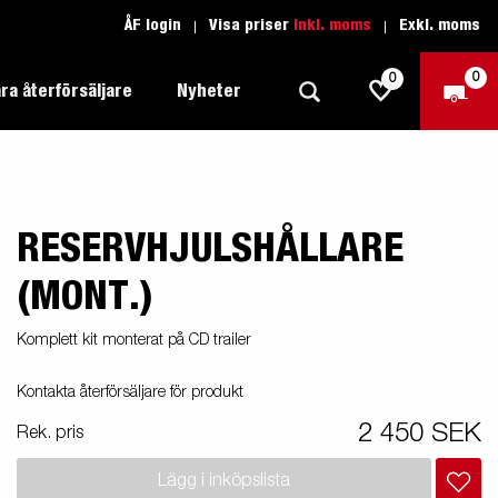
ÅF login
Visa priser
Inkl. moms
Exkl. moms
0
0
ra återförsäljare
Nyheter
RESERVHJULSHÅLLARE
Produktguide Allround
Trafikskolan
1205 Limited Edition
Produktguide Båt
Teckenförklaring open
(MONT.)
eder
Inredda släpvagnar
Brenderup-båttrailers utrustas med
Produktguide Fordonstransport
Teckenförklaring båt
Komplett kit monterat på CD trailer
2000
LED-lampor
apell
äp
Produktguide Proffs
Reservdelar
gnar
nu i
Kontakta återförsäljare för produkt
Produktguide Vattensport
Reservdelssök
2 450 SEK
Rek. pris
Produktguide Entreprenad
Lägg i inköpslista