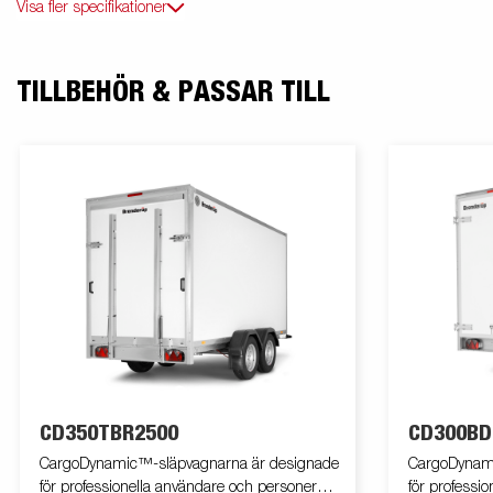
Visa fler specifikationer
TILLBEHÖR & PASSAR TILL
CD350TBR2500
CD300BD
CargoDynamic™-släpvagnarna är designade
CargoDynami
för professionella användare och personer
för professi