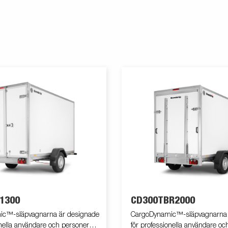
1300
CD300TBR2000
c™-släpvagnarna är designade
CargoDynamic™-släpvagnarna 
onella användare och personer
för professionella användare oc