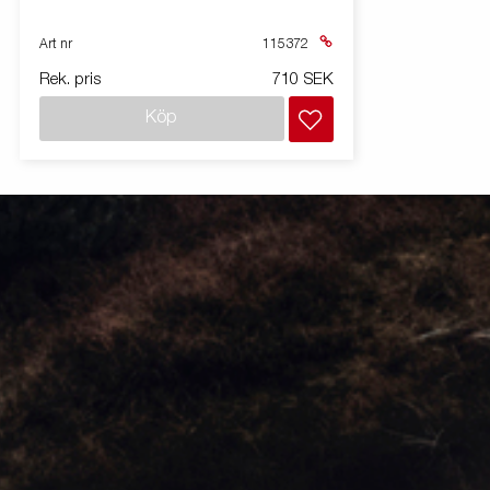
Art nr
115372
Rek. pris
710 SEK
Köp