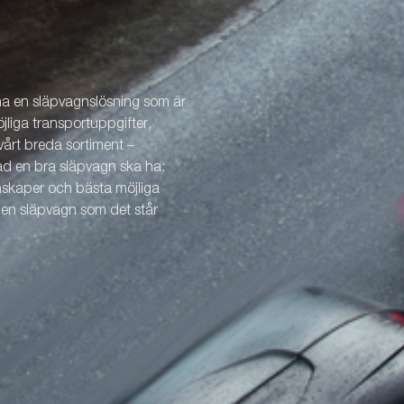
 ha en släpvagnslösning som är
öjliga transportuppgifter,
årt breda sortiment –
vad en bra släpvagn ska ha:
enskaper och bästa möjliga
v en släpvagn som det står