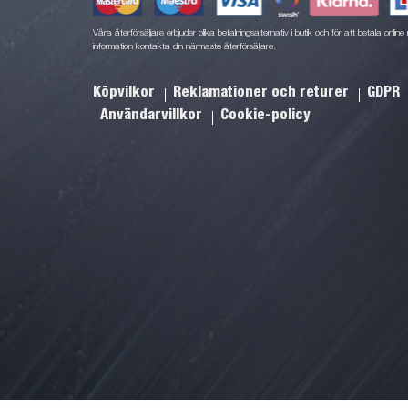
Våra återförsäljare erbjuder olika betalningsalternativ i butik och för att betala onli
information kontakta din närmaste återförsäljare.
Köpvilkor
Reklamationer och returer
GDPR
Användarvillkor
Cookie-policy