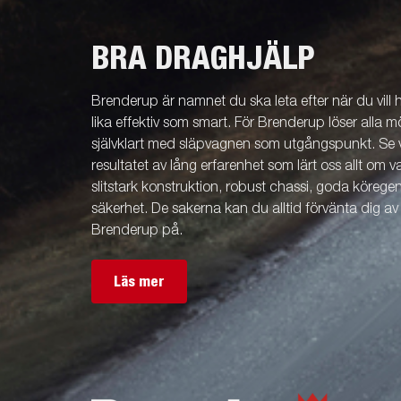
BRA DRAGHJÄLP
Brenderup är namnet du ska leta efter när du vill
lika effektiv som smart. För Brenderup löser alla m
självklart med släpvagnen som utgångspunkt. Se v
resultatet av lång erfarenhet som lärt oss allt om 
slitstark konstruktion, robust chassi, goda köreg
säkerhet. De sakerna kan du alltid förvänta dig a
Brenderup på.
Läs mer