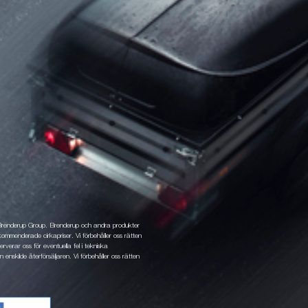
 Brenderup Group. Brenderup och andra produkter
ommenderade cirkapriser. Vi förbehåller oss rätten
rverar oss för eventuella fel i tekniska
 enskilde återförsäljaren. Vi förbehåller oss rätten