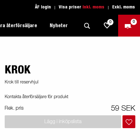
ÅF login
Visa priser
Inkl. moms
Exkl. moms
0
0
ra återförsäljare
Nyheter
KROK
Produktguide Allround
Trafikskolan
1205 Limited Edition
Produktguide Båt
Teckenförklaring open
eder
Krok till reservhjul
Inredda släpvagnar
Brenderup-båttrailers utrustas med
Produktguide Fordonstransport
Teckenförklaring båt
Kontakta återförsäljare för produkt
2000
LED-lampor
apell
äp
Produktguide Proffs
Reservdelar
gnar
nu i
59 SEK
Rek. pris
Produktguide Vattensport
Reservdelssök
Lägg i inköpslista
Produktguide Entreprenad