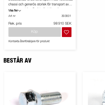
chassi och generös storlek för transport av
t.ex. personbilar. Perfekt för bilhandlare,
Visa fler
bärgningsfirmor och uthyrningsfirmor.
Art nr
303001
Hydraulisk tipp och greppvänliga körbanor
Rek. pris
98 910 SEK
gör lastningen smidig. Vagnen på bilden kan
vara extrautrustad.
Köp
Kontakta återförsäljare för produkt
BESTÅR AV