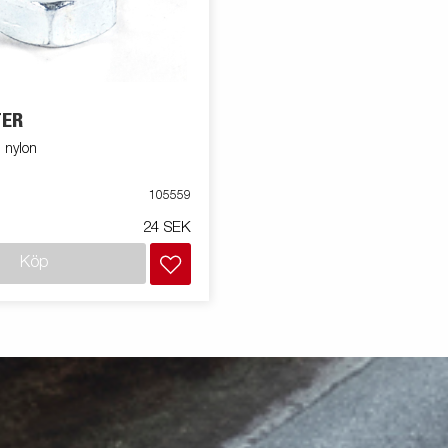
TER
 nylon
105559
24 SEK
Köp