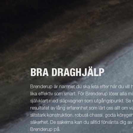
BRA DRAGHJÄLP
Brenderup är namnet du ska leta efter när du vill
lika effektiv som smart. För Brenderup löser alla m
självklart med släpvagnen som utgångspunkt. Se v
resultatet av lång erfarenhet som lärt oss allt om 
slitstark konstruktion, robust chassi, goda köreg
säkerhet. De sakerna kan du alltid förvänta dig a
Brenderup på.