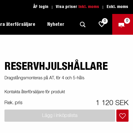
ÅF login
Visa priser
Inkl. moms
Exkl. moms
0
0
ra återförsäljare
Nyheter
RESERVHJULSHÅLLARE
Produktguide Allround
Trafikskolan
1205 Limited Edition
Produktguide Båt
Teckenförklaring open
eder
Dragstångsmonteras på AT, för 4 och 5-håls
Inredda släpvagnar
Brenderup-båttrailers utrustas med
Produktguide Fordonstransport
Teckenförklaring båt
Kontakta återförsäljare för produkt
2000
LED-lampor
apell
äp
Produktguide Proffs
Reservdelar
gnar
nu i
1 120 SEK
Rek. pris
Produktguide Vattensport
Reservdelssök
Lägg i inköpslista
Produktguide Entreprenad