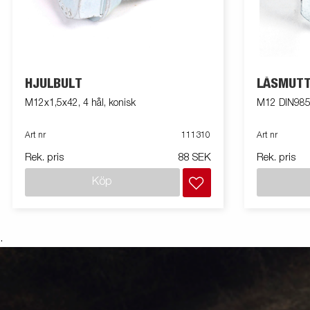
HJULBULT
LÅSMUT
M12x1,5x42, 4 hål, konisk
M12 DIN985
Art nr
111310
Art nr
Rek. pris
88 SEK
Rek. pris
Köp
.