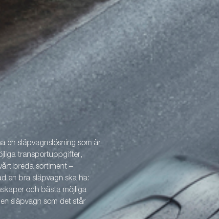
 ha en släpvagnslösning som är
öjliga transportuppgifter,
årt breda sortiment –
vad en bra släpvagn ska ha:
enskaper och bästa möjliga
v en släpvagn som det står