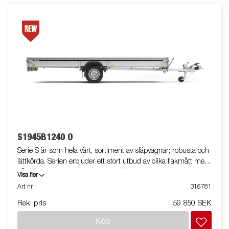
extrautrustad.
S1945B1240 O
Serie S är som hela vårt, sortiment av släpvagnar; robusta och
lättkörda. Serien erbjuder ett stort utbud av olika flakmått med
både bromsade och obromsade släpvagnar. Helsvetsade med
Visa fler
varmförzinkat chassi, allt för att tåla tuff användning.
Art nr
316781
Släpvagnarna är utrustade med invändiga bindöglor och alla
Rek. pris
59 850 SEK
släp i serien kan eller har utrustats med tippfunktion. Vagnen
på bilden kan vara extrautrustad.
Köp