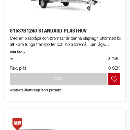
S1537B1240 STANDARD PLASTHUV
Med en plastkåpa och bromsar är denna släpvagn utformad för
att klara tunga transporter och stora föremål. Den låga
ljusrampen förbättrar tipp- och uppkörningsvinkeln, och
Visa fler
baklämmen är klädd i lågfriktionsmaterial för smidigare
Art nr
317481
lastning. Vagnen är utrustad med skruvtipp och förberedd för
Rek. pris
0 SEK
backljus bakom skärmarna. Totalvikt: 1240 kg. Vagnen på
bilden kan vara extrautrustad.
Köp
Kontakta återförsäljare för produkt