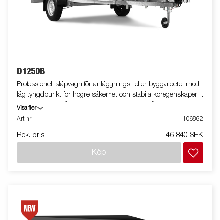
D1250B
Professionell släpvagn för anläggnings- eller byggarbete, med
låg tyngdpunkt för högre säkerhet och stabila köregenskaper.
D-serien är ett pålitligt val vid transport av småmaskiner och
Visa fler
smidig vid lastning och lossning. Utrustad med tippfunktion.
Art nr
106862
Vagnen på bilden kan vara extrautrustad.
Rek. pris
46 840 SEK
Köp