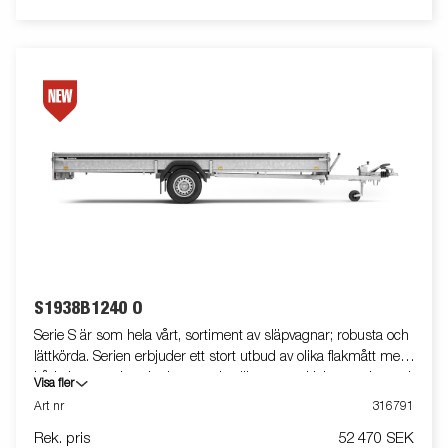
S1938B1240 O
Serie S är som hela vårt, sortiment av släpvagnar; robusta och
lättkörda. Serien erbjuder ett stort utbud av olika flakmått med
både bromsade och obromsade släpvagnar. Helsvetsade med
Visa fler
varmförzinkat chassi, allt för att tåla tuff användning.
Art nr
316791
Släpvagnarna är utrustade med invändiga bindöglor och alla
Rek. pris
52 470 SEK
släp i serien kan eller har utrustats med tippfunktion. Vagnen