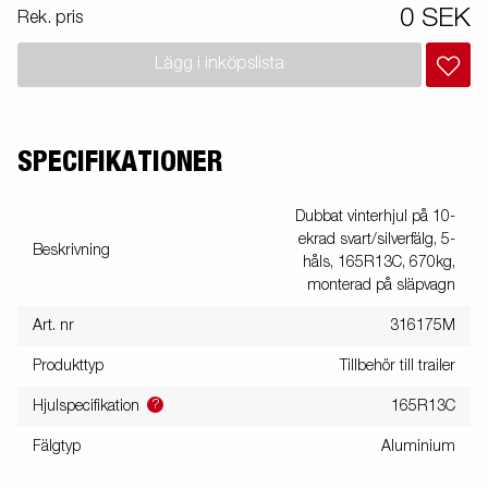
0 SEK
Rek. pris
Lägg i inköpslista
SPECIFIKATIONER
Dubbat vinterhjul på 10-
ekrad svart/silverfälg, 5-
Beskrivning
håls, 165R13C, 670kg,
monterad på släpvagn
Art. nr
316175M
Produkttyp
Tillbehör till trailer
?
Hjulspecifikation
165R13C
Fälgtyp
Aluminium