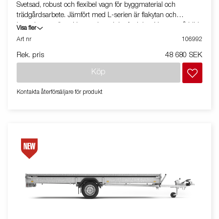
Svetsad, robust och flexibel vagn för byggmaterial och
trädgårdsarbete. Jämfört med L-serien är flakytan och
kapaciteten större. Utrustad med tippfunktion. Vagnen på bilden
Visa fler
kan vara extrautrustad.
Art nr
106992
Rek. pris
48 680 SEK
Köp
Kontakta återförsäljare för produkt