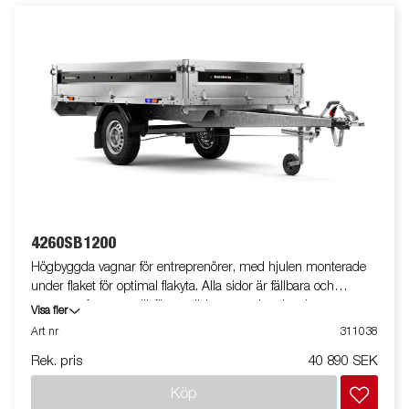
4260SB1200
Högbyggda vagnar för entreprenörer, med hjulen monterade
under flaket för optimal flakyta. Alla sidor är fällbara och
vagnarna fungerar därför utmärkt som arbetsbord,
Visa fler
marknadsvagn eller vid trucklastning. En kraftig stålkantsprofil
Art nr
311038
löper längs med långsidan på trailern, i denna sitter de
Rek. pris
40 890 SEK
infällbara bindöglorna placerade.Vid lastning och lossning med
gaffeltruck hjälper denna till att skydda flakytan mot slitage.
Köp
Vagnen på bilden kan vara extrautrustad.