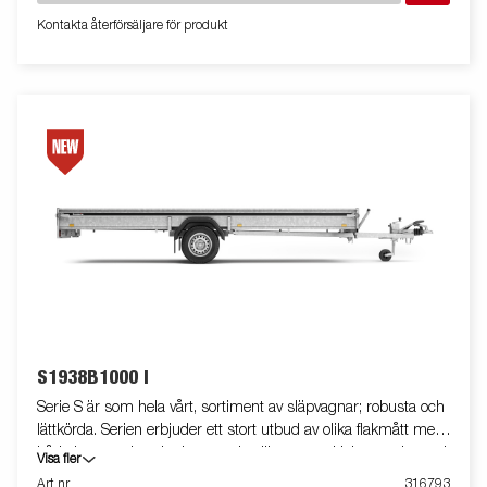
Kontakta återförsäljare för produkt
S1938B1000 I
Serie S är som hela vårt, sortiment av släpvagnar; robusta och
lättkörda. Serien erbjuder ett stort utbud av olika flakmått med
både bromsade och obromsade släpvagnar. Helsvetsade med
Visa fler
varmförzinkat chassi, allt för att tåla tuff användning.
Art nr
316793