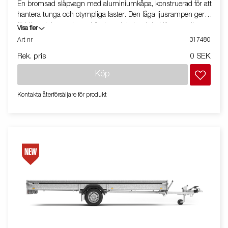
En bromsad släpvagn med aluminiumkåpa, konstruerad för att
hantera tunga och otympliga laster. Den låga ljusrampen ger
förbättrad tipp- och uppkörningsvinkel, och baklämmen är
Visa fler
klädd med lågfriktionsmaterial för enklare hantering. Vagnen
Art nr
317480
levereras med skruvtipp och är förberedd för montering av
Rek. pris
0 SEK
backljus. Totalvikt: 1240 kg. Vagnen på bilden kan vara
extrautrustad.
Köp
Kontakta återförsäljare för produkt