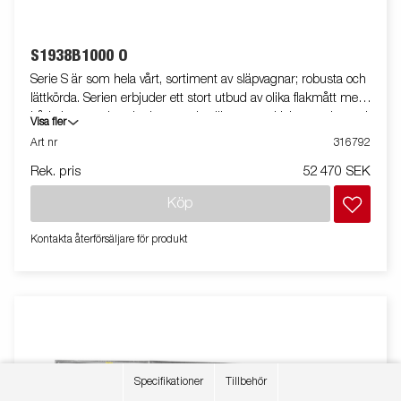
S1938B1000 O
Serie S är som hela vårt, sortiment av släpvagnar; robusta och
lättkörda. Serien erbjuder ett stort utbud av olika flakmått med
både bromsade och obromsade släpvagnar. Helsvetsade med
Visa fler
varmförzinkat chassi, allt för att tåla tuff användning.
Art nr
316792
Släpvagnarna är utrustade med invändiga bindöglor och alla
Rek. pris
52 470 SEK
släp i serien kan eller har utrustats med tippfunktion. Vagnen
på bilden kan vara extrautrustad.
Köp
Kontakta återförsäljare för produkt
Specifikationer
Tillbehör