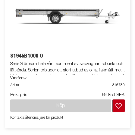
S1945B1000 O
Serie S är som hela vårt, sortiment av släpvagnar; robusta och
lättkörda. Serien erbjuder ett stort utbud av olika flakmått med
både bromsade och obromsade släpvagnar. Helsvetsade med
Visa fler
varmförzinkat chassi, allt för att tåla tuff användning.
Art nr
316780
Släpvagnarna är utrustade med invändiga bindöglor och alla
Rek. pris
59 850 SEK
släp i serien kan eller har utrustats med tippfunktion. Vagnen
på bilden kan vara extrautrustad.
Köp
Kontakta återförsäljare för produkt