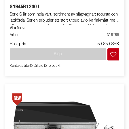
S1945B1240 I
Serie S är som hela vårt, sortiment av släpvagnar; robusta och
lättkörda. Serien erbjuder ett stort utbud av olika flakmått med
både bromsade och obromsade släpvagnar. Helsvetsade med
Visa fler
varmförzinkat chassi, allt för att tåla tuff användning.
Art nr
316769
Släpvagnarna är utrustade med invändiga bindöglor och alla
Rek. pris
59 850 SEK
släp i serien kan eller har utrustats med tippfunktion. Vagnen
på bilden kan vara extrautrustad.
Köp
Kontakta återförsäljare för produkt