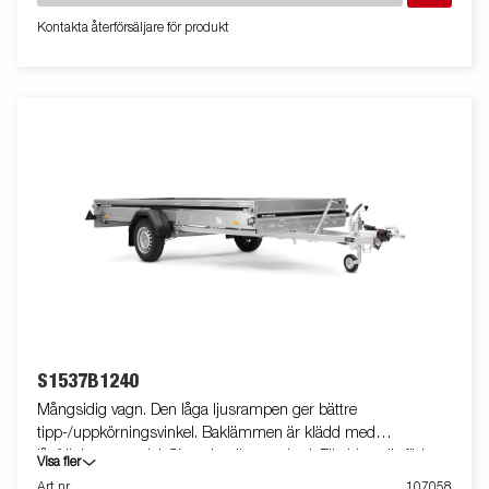
Kontakta återförsäljare för produkt
S1537B1240
Mångsidig vagn. Den låga ljusrampen ger bättre
tipp-/uppkörningsvinkel. Baklämmen är klädd med
lågfriktionsmaterial. Skruvtipp är standard. Elkablage är förberett
Visa fler
för montering av backljus bakom skärmarna. Vagnen på bilden
Art nr
107058