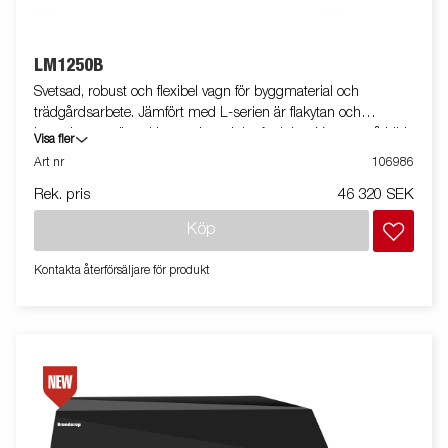
LM1250B
Svetsad, robust och flexibel vagn för byggmaterial och
trädgårdsarbete. Jämfört med L-serien är flakytan och
kapaciteten större. Utrustad med tippfunktion. Vagnen på bilden
Visa fler
kan vara extrautrustad.
Art nr
106986
Rek. pris
46 320 SEK
Köp
Kontakta återförsäljare för produkt