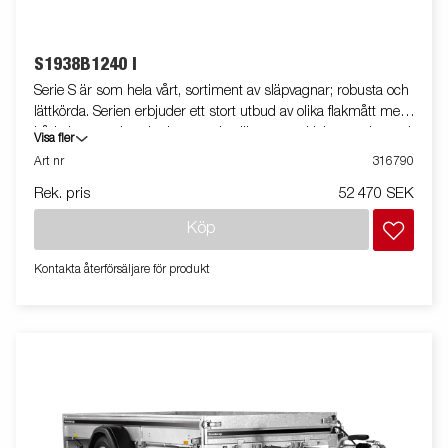
S1938B1240 I
Serie S är som hela vårt, sortiment av släpvagnar; robusta och
lättkörda. Serien erbjuder ett stort utbud av olika flakmått med
både bromsade och obromsade släpvagnar. Helsvetsade med
Visa fler
varmförzinkat chassi, allt för att tåla tuff användning.
Art nr
316790
Släpvagnarna är utrustade med invändiga bindöglor och alla
Rek. pris
52 470 SEK
släp i serien kan eller har utrustats med tippfunktion. Vagnen
på bilden kan vara extrautrustad.
Köp
Kontakta återförsäljare för produkt