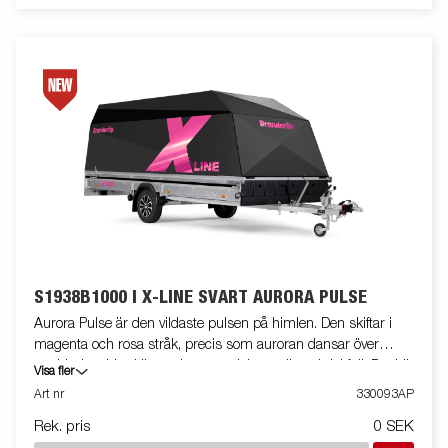
S1938B1000 I X-LINE SVART AURORA PULSE
Aurora Pulse är den vildaste pulsen på himlen. Den skiftar i
magenta och rosa stråk, precis som auroran dansar över
natthimlen. Live känns den energisk, modig och lekfull. Det här
Visa fler
är färgen för dig som vill höras, synas och aldrig smälta in i
Art nr
330093AP
mängden. Vänj dig vid många avundsjuka blickar! X-line S1938
Rek. pris
0 SEK
Inline har hjulen inflyttade under flaket för att minska