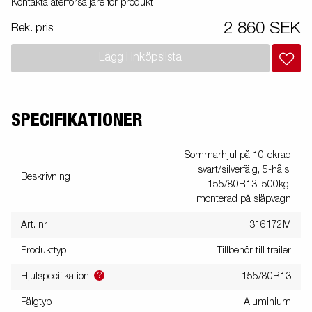
Kontakta återförsäljare för produkt
2 860 SEK
Rek. pris
Lägg i inköpslista
SPECIFIKATIONER
Sommarhjul på 10-ekrad
svart/silverfälg, 5-håls,
Beskrivning
155/80R13, 500kg,
monterad på släpvagn
Art. nr
316172M
Produkttyp
Tillbehör till trailer
?
Hjulspecifikation
155/80R13
Fälgtyp
Aluminium