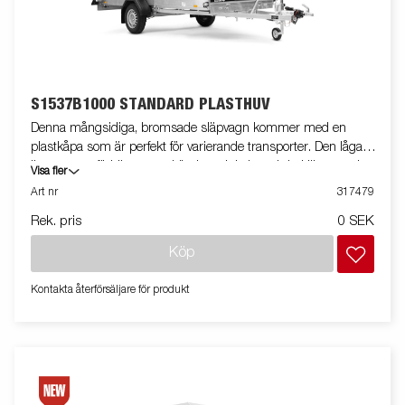
S1537B1000 STANDARD PLASTHUV
Denna mångsidiga, bromsade släpvagn kommer med en
plastkåpa som är perfekt för varierande transporter. Den låga
ljusrampen förbättrar uppkörningsvinkeln, och baklämmen har
Visa fler
lågfriktionsmaterial för smidig lastning. Vagnen har skruvtipp
Art nr
317479
som standard och är förberedd för backljus bakom skärmarna.
Rek. pris
0 SEK
Totalvikt: 1000 kg. Vagnen på bilden kan vara extrautrustad.
Köp
Kontakta återförsäljare för produkt