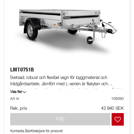
LMT0751B
Svetsad, robust och flexibel vagn för byggmaterial och
trädgårdsarbete. Jämfört med L-serien är flakytan och
kapaciteten större. Utrustad med tippfunktion. Vagnen på bilden
Visa fler
kan vara extrautrustad.
Art nr
106990
Rek. pris
42 840 SEK
Köp
Kontakta återförsäljare för produkt