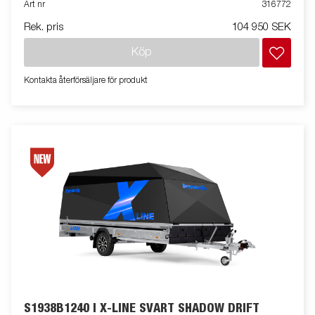
Art nr
316772
stenskottsfilm, skruvtipp med sexkantsfäste och vinterhjul på
Rek. pris
104 950 SEK
aluminiumfälg. Vagnen på bilden kan vara extrautrustad.
Köp
Kontakta återförsäljare för produkt
S1938B1240 I X-LINE SVART SHADOW DRIFT