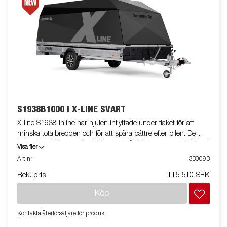
S1938B1000 I X-LINE SVART
X-line S1938 Inline har hjulen inflyttade under flaket för att
minska totalbredden och för att spåra bättre efter bilen. De
invändiga hjulhusen är klädda med lågfriktionsmaterial, flaket är
Visa fler
utrustat med extra bindöglor för smidig säkring av lasten.
Art nr
330093
Fullutrustad med svart aluminiumkåpa, in- och utvändiga
Rek. pris
115 510 SEK
bindöglor, frontskydd, stenskottsfilm, skruvtipp med
sexkantsfäste, vinterhjul på aluminiumfälg, invändig och
Köp
utvändig belysning, backljus samt sport edition Gen.2
designpaket. Släpvagnen på bilden kan vara extrautrustad
Kontakta återförsäljare för produkt