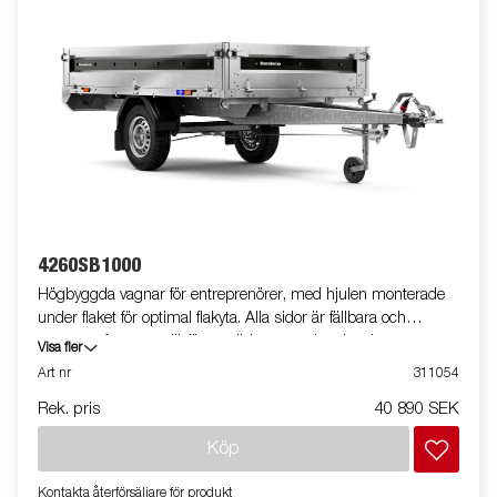
backljus samt sport edition Gen.2 designpaket. Släpvagnen på
bilden kan vara extrautrustad
4260SB1000
Högbyggda vagnar för entreprenörer, med hjulen monterade
under flaket för optimal flakyta. Alla sidor är fällbara och
vagnarna fungerar därför utmärkt som arbetsbord,
Visa fler
marknadsvagn eller vid trucklastning. En kraftig stålkantsprofil
Art nr
311054
löper längs med långsidan på trailern, i denna sitter de
Rek. pris
40 890 SEK
infällbara bindöglorna placerade.Vid lastning och lossning med
gaffeltruck hjälper denna till att skydda flakytan mot slitage.
Köp
Vagnen på bilden kan vara extrautrustad.
Kontakta återförsäljare för produkt