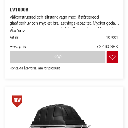
LV1000B
Välkonstruerad och slitstark vagn med låsförberedd
glasfiberhuv och mycket bra lastningskapacitet. Mycket goda
köregenskaper tack vare den behändiga storleken. Utrustade
Visa fler
med 80 cm höga lämmar, stödhjul och sidohängd bakdörr.
Art nr
107001
Den 65 cm höga glasfiberhuven går att få profilerad mot en
Rek. pris
72 460 SEK
extra kostnad. Vagnen på bilden kan vara extrautrustad.
Köp
Kontakta återförsäljare för produkt