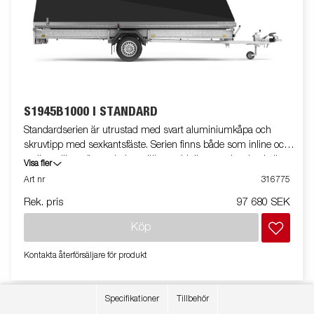
S1945B1000 I STANDARD
Standardserien är utrustad med svart aluminiumkåpa och
skruvtipp med sexkantsfäste. Serien finns både som inline och
outline, vilket gör att du kan välja om hjulhusen ska sitta i eller
Visa fler
utanför flakytan. Den stora flakytan gör det enkelt att lasta både
Art nr
316775
skrymmande och långa föremål. Släpvagnen har bindöglor i
Rek. pris
97 680 SEK
sidolämmarna och nedsäknta bindöglor i flakytan, vilket gör det
extra smidigt att surra lasten. Standardserien är helsvetsad
Köp
med varmförzinkat chassi, allt för att tåla tuff användning.
Vagnen på bilden kan vara extrautrustad.
Kontakta återförsäljare för produkt
Specifikationer
Tillbehör