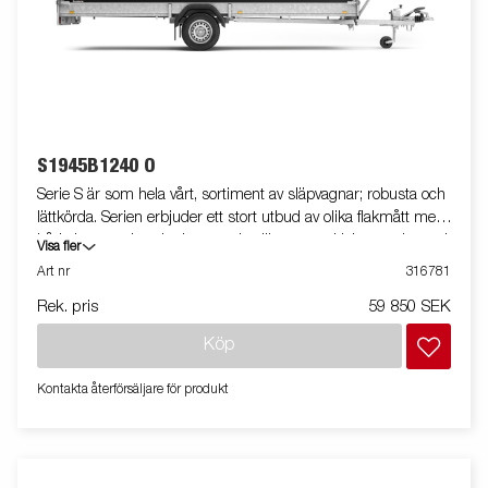
S1945B1240 O
Serie S är som hela vårt, sortiment av släpvagnar; robusta och
lättkörda. Serien erbjuder ett stort utbud av olika flakmått med
både bromsade och obromsade släpvagnar. Helsvetsade med
Visa fler
varmförzinkat chassi, allt för att tåla tuff användning.
Art nr
316781
Släpvagnarna är utrustade med invändiga bindöglor och alla
Rek. pris
59 850 SEK
släp i serien kan eller har utrustats med tippfunktion. Vagnen
på bilden kan vara extrautrustad.
Köp
Kontakta återförsäljare för produkt