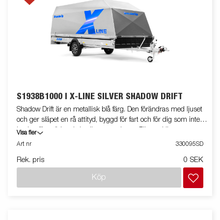
S1938B1000 I X-LINE SILVER SHADOW DRIFT
Shadow Drift är en metallisk blå färg. Den förändras med ljuset
och ger släpet en rå attityd, byggd för fart och för dig som inte
backar för mörker, kyla eller utmaningar. Färgen känns
Visa fler
självsäker, snabb och byggd för fart under stjärnhimlen. X-line
Art nr
330095SD
S1938 Inline har hjulen inflyttade under flaket för att minska
Rek. pris
0 SEK
totalbredden och för att spåra bättre efter bilen. De invändiga
hjulhusen är klädda med lågfriktionsmaterial, flaket är utrustat
Köp
med extra bindöglor för smidig säkring av lasten. Fullutrustad
med svart aluminiumkåpa, in- och utvändiga bindöglor,
frontskydd, stenskottsfilm, skruvtipp med sexkantsfäste,
vinterhjul på aluminiumfälg, invändig och utvändig belysning,