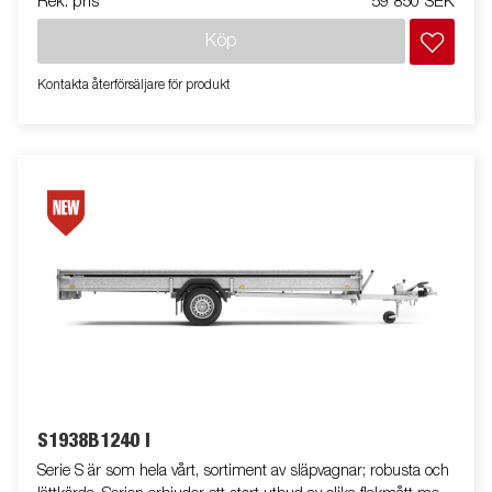
Rek. pris
59 850 SEK
släp i serien kan eller har utrustats med tippfunktion. Vagnen
på bilden kan vara extrautrustad.
Köp
Kontakta återförsäljare för produkt
S1938B1240 I
Serie S är som hela vårt, sortiment av släpvagnar; robusta och