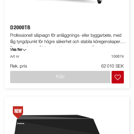
D2000TB
Professionell släpvagn för anläggnings- eller byggarbete, med
låg tyngdpunkt för högre säkerhet och stabila köregenskaper.
D-serien är ett pålitligt val vid transport av småmaskiner och
Visa fler
smidig vid lastning och lossning. Vagnen på bilden kan vara
Art nr
106874
extrautrustad.
Rek. pris
62 010 SEK
Köp