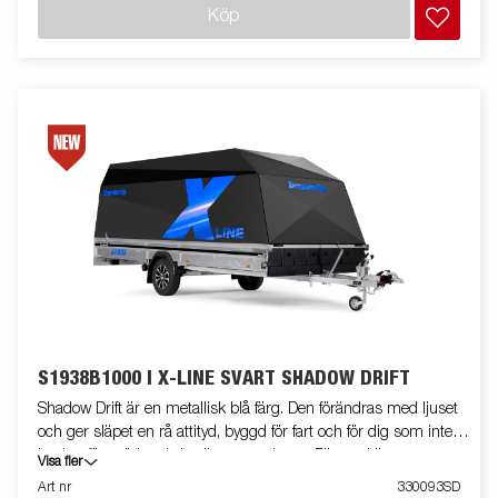
totalbredden och för att spåra bättre efter bilen. De invändiga
Köp
hjulhusen är klädda med lågfriktionsmaterial, flaket är utrustat
med extra bindöglor för smidig säkring av lasten. Fullutrustad
med svart aluminiumkåpa, in- och utvändiga bindöglor,
frontskydd, stenskottsfilm, skruvtipp med sexkantsfäste,
vinterhjul på aluminiumfälg, invändig och utvändig belysning,
backljus. Släpvagnen på bilden kan vara extrautrustad
S1938B1000 I X-LINE SVART SHADOW DRIFT
Shadow Drift är en metallisk blå färg. Den förändras med ljuset
och ger släpet en rå attityd, byggd för fart och för dig som inte
backar för mörker, kyla eller utmaningar. Färgen känns
Visa fler
självsäker, snabb och byggd för fart under stjärnhimlen. X-line
Art nr
330093SD