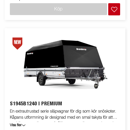
totalbredden och för att spåra bättre efter bilen. De invändiga
Köp
hjulhusen är klädda med lågfriktionsmaterial, flaket är utrustat
med extra bindöglor för smidig säkring av lasten. Fullutrustad
med svart aluminiumkåpa, in- och utvändiga bindöglor,
frontskydd, stenskottsfilm, skruvtipp med sexkantsfäste,
vinterhjul på aluminiumfälg, invändig och utvändig belysning,
backljus. Släpvagnen på bilden kan vara extrautrustad
S1945B1240 I PREMIUM
En extrautrustad serie släpvagnar för dig som kör snöskoter.
Kåpans utformning är designad med en smal takyta för att
undvika ansamling av snö. Släpvagnarna är utrustade med
Visa fler
LED-belysning, in- och utvändiga bindöglor, frontskydd,