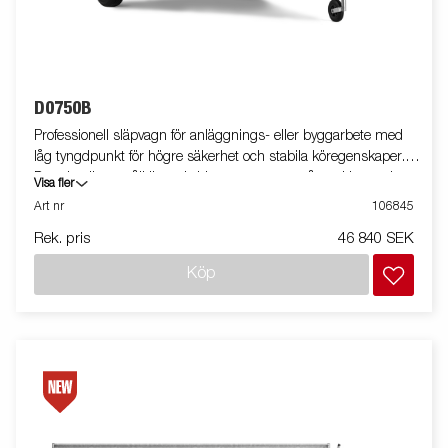
D0750B
Professionell släpvagn för anläggnings- eller byggarbete med
låg tyngdpunkt för högre säkerhet och stabila köregenskaper.
D-serien är ett pålitligt val vid transport av småmaskiner och
Visa fler
smidig vid lastning och lossning. Utrustad med tippfunktion.
Art nr
106845
Vagnen på bilden kan vara extrautrustad.
Rek. pris
46 840 SEK
Köp