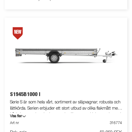
S1945B1000 I
Serie S är som hela vårt, sortiment av släpvagnar; robusta och
lättkörda. Serien erbjuder ett stort utbud av olika flakmått med
både bromsade och obromsade släpvagnar. Helsvetsade med
Visa fler
varmförzinkat chassi, allt för att tåla tuff användning.
Art nr
316774
Släpvagnarna är utrustade med invändiga bindöglor och alla