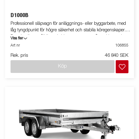
D1000B
Professionell släpvagn för anläggnings- eller byggarbete, med
låg tyngdpunkt för högre säkerhet och stabila köregenskaper.
D-serien är ett pålitligt val vid transport av småmaskiner och
Visa fler
smidig vid lastning och lossning. Utrustad med tippfunktion.
Art nr
106855
Vagnen på bilden kan vara extrautrustad.
Rek. pris
46 840 SEK
Köp