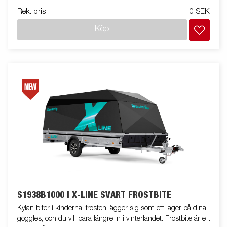
S1938 Inline har hjulen inflyttade under flaket för att minska
Rek. pris
0 SEK
totalbredden och för att spåra bättre efter bilen. De invändiga
hjulhusen är klädda med lågfriktionsmaterial, flaket är utrustat
Köp
med extra bindöglor för smidig säkring av lasten. Fullutrustad
med svart aluminiumkåpa, in- och utvändiga bindöglor,
frontskydd, stenskottsfilm, skruvtipp med sexkantsfäste,
vinterhjul på aluminiumfälg, invändig och utvändig belysning,
backljus samt sport edition Gen.2 designpaket. Släpvagnen på
bilden kan vara extrautrustad
S1938B1000 I X-LINE SVART FROSTBITE
Kylan biter i kinderna, frosten lägger sig som ett lager på dina
goggles, och du vill bara längre in i vinterlandet. Frostbite är en