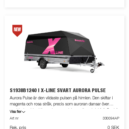
S1938B1240 I X-LINE SVART AURORA PULSE
Aurora Pulse är den vildaste pulsen på himlen. Den skiftar i
magenta och rosa stråk, precis som auroran dansar över
natthimlen. Live känns den energisk, modig och lekfull. Det här
Visa fler
är färgen för dig som vill höras, synas och aldrig smälta in i
Art nr
330094AP
mängden. Vänj dig vid många avundsjuka blickar! X-line S1938
Rek. pris
0 SEK
Inline har hjulen inflyttade under flaket för att minska