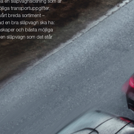
 ha en släpvagnslösning som är
öjliga transportuppgifter,
årt breda sortiment –
vad en bra släpvagn ska ha:
enskaper och bästa möjliga
v en släpvagn som det står