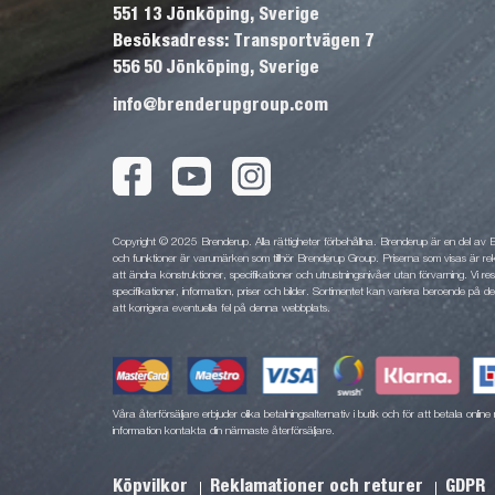
551 13 Jönköping, Sverige
Besöksadress: Transportvägen 7
556 50 Jönköping, Sverige
info@brenderupgroup.com
Copyright © 2025 Brenderup. Alla rättigheter förbehållna. Brenderup är en del av
och funktioner är varumärken som tillhör Brenderup Group. Priserna som visas är rek
att ändra konstruktioner, specifikationer och utrustningsnivåer utan förvarning. Vi rese
specifikationer, information, priser och bilder. Sortimentet kan variera beroende på den
att korrigera eventuella fel på denna webbplats.
Våra återförsäljare erbjuder olika betalningsalternativ i butik och för att betala onli
information kontakta din närmaste återförsäljare.
Köpvilkor
Reklamationer och returer
GDPR