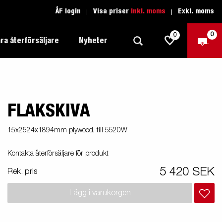
ÅF login
Visa priser
Inkl. moms
Exkl. moms
0
0
ra återförsäljare
Nyheter
FLAKSKIVA
Produktguide Allround
Trafikskolan
1205 Limited Edition
Produktguide Båt
Teckenförklaring open
eder
15x2524x1894mm plywood, till 5520W
Inredda släpvagnar
Brenderup-båttrailers utrustas med
Produktguide Fordonstransport
Teckenförklaring båt
Kontakta återförsäljare för produkt
2000
LED-lampor
apell
äp
Produktguide Proffs
Reservdelar
gnar
nu i
5 420 SEK
Rek. pris
Produktguide Vattensport
Reservdelssök
Lägg i varukorgen
Produktguide Entreprenad