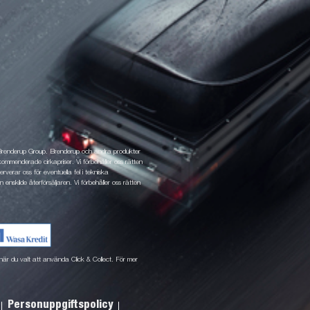
 Brenderup Group. Brenderup och andra produkter
ommenderade cirkapriser. Vi förbehåller oss rätten
rverar oss för eventuella fel i tekniska
 enskilde återförsäljaren. Vi förbehåller oss rätten
ne när du valt att använda Click & Collect. För mer
Personuppgiftspolicy