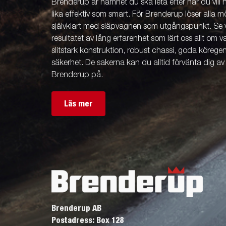
Brenderup är namnet du ska leta efter när du vill
lika effektiv som smart. För Brenderup löser alla m
självklart med släpvagnen som utgångspunkt. Se v
resultatet av lång erfarenhet som lärt oss allt om 
slitstark konstruktion, robust chassi, goda köreg
säkerhet. De sakerna kan du alltid förvänta dig a
Brenderup på.
Läs mer
Brenderup AB
Postadress: Box 128