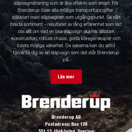
släpvagnslösning som är lika effektiv som smart. För
Brenderup löser alla möjliga transportuppgifter,
självklart med släpvagnen som utgångspunkt. Se vårt
breda sortiment – resultatet av lång erfarenhet som lärt
oss allt om vad en bra släpvagn ska ha: slitstark
konstruktion, robust chassi, goda köregenskaper och
bästa möjliga säkerhet. De sakerna kan du alltid
förvänta dig av en släpvagn som det står Brenderup
på.
Läs mer
Brenderup AB
Postadress: Box 128
551 13 Jönköping, Sverige