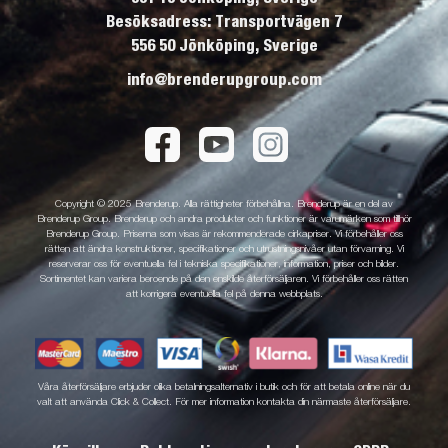
Besöksadress: Transportvägen 7
556 50 Jönköping, Sverige
info@brenderupgroup.com
Copyright © 2025 Brenderup. Alla rättigheter förbehållna. Brenderup är en del av
Brenderup Group. Brenderup och andra produkter och funktioner är varumärken som tillhör
Brenderup Group. Priserna som visas är rekommenderade cirkapriser. Vi förbehåller oss
rätten att ändra konstruktioner, specifikationer och utrustningsnivåer utan förvarning. Vi
reserverar oss för eventuella fel i tekniska specifikationer, information, priser och bilder.
Sortimentet kan variera beroende på den enskilde återförsäljaren. Vi förbehåller oss rätten
att korrigera eventuella fel på denna webbplats.
Våra återförsäljare erbjuder olika betalningsalternativ i butik och för att betala online när du
valt att använda Click & Collect. För mer information kontakta din närmaste återförsäljare.