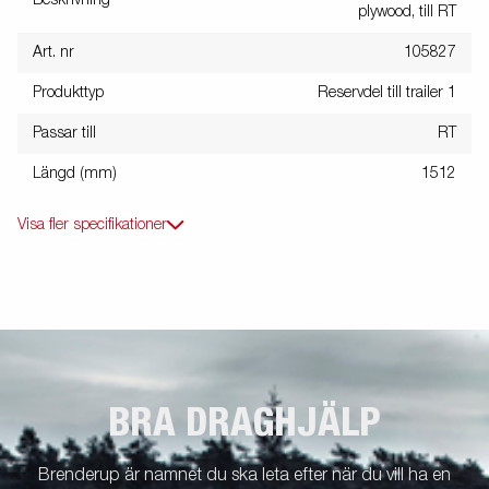
plywood, till RT
Art. nr
105827
Produkttyp
Reservdel till trailer 1
Passar till
RT
Längd (mm)
1512
Visa fler specifikationer
BRA DRAGHJÄLP
Brenderup är namnet du ska leta efter när du vill ha en